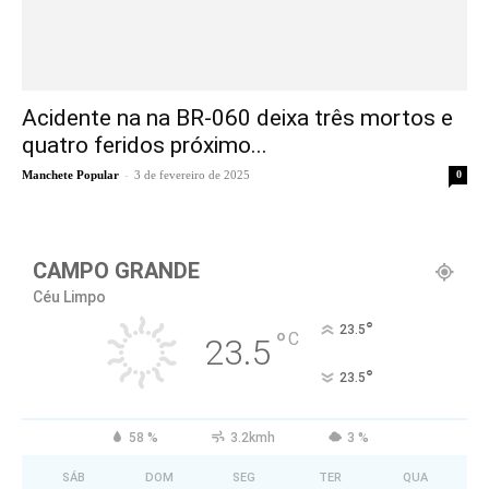
Acidente na na BR-060 deixa três mortos e
quatro feridos próximo...
-
Manchete Popular
3 de fevereiro de 2025
0
CAMPO GRANDE
Céu Limpo
°
23.5
°
C
23.5
°
23.5
58 %
3.2kmh
3 %
SÁB
DOM
SEG
TER
QUA