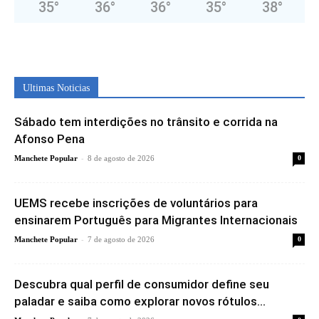
35
°
36
°
36
°
35
°
38
°
Ultimas Noticias
Sábado tem interdições no trânsito e corrida na
Afonso Pena
-
Manchete Popular
8 de agosto de 2026
0
UEMS recebe inscrições de voluntários para
ensinarem Português para Migrantes Internacionais
-
Manchete Popular
7 de agosto de 2026
0
Descubra qual perfil de consumidor define seu
paladar e saiba como explorar novos rótulos...