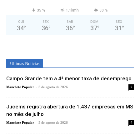
35 %
1.1kmh
50 %
QUI
SEX
SÁB
DOM
SEG
34
°
36
°
36
°
37
°
31
°
Ultimas Noticias
Campo Grande tem a 4ª menor taxa de desemprego
-
Manchete Popular
5 de agosto de 2026
0
Jucems registra abertura de 1.437 empresas em MS
no mês de julho
-
Manchete Popular
5 de agosto de 2026
0