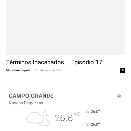
Términos Inacabados – Episódio 17
-
Manchete Popular
18 de maio de 2025
0
CAMPO GRANDE
Nuvens Dispersas
°
26.8
°
C
26.8
°
26.8