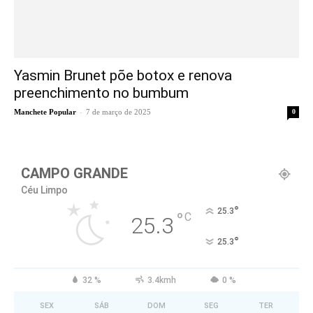
Yasmin Brunet põe botox e renova
preenchimento no bumbum
-
Manchete Popular
7 de março de 2025
0
CAMPO GRANDE
Céu Limpo
°
25.3
°
C
25.3
°
25.3
32 %
3.4kmh
0 %
SEX
SÁB
DOM
SEG
TER