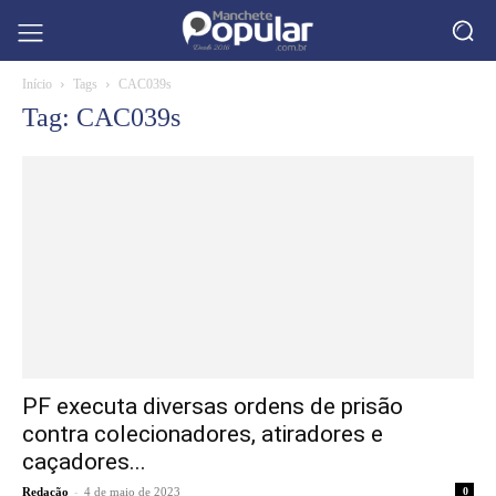
Início
Tags
CAC039s
Tag: CAC039s
PF executa diversas ordens de prisão
contra colecionadores, atiradores e
caçadores...
-
Redação
4 de maio de 2023
0