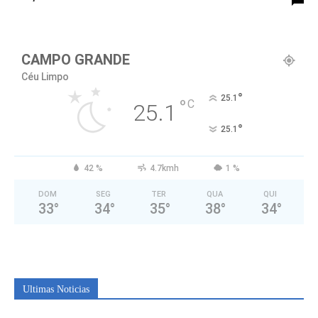
CAMPO GRANDE
Céu Limpo
°
25.1
°
C
25.1
°
25.1
42 %
4.7kmh
1 %
DOM
SEG
TER
QUA
QUI
33
°
34
°
35
°
38
°
34
°
Ultimas Noticias