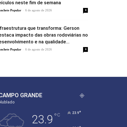
eículos neste fim de semana
-
nchete Popular
6 de agosto de 2026
0
nfraestrutura que transforma: Gerson
estaca impacto das obras rodoviárias no
esenvolvimento e na qualidade...
-
nchete Popular
6 de agosto de 2026
0
CAMPO GRANDE
Nublado
°
23.9
°
C
23.9