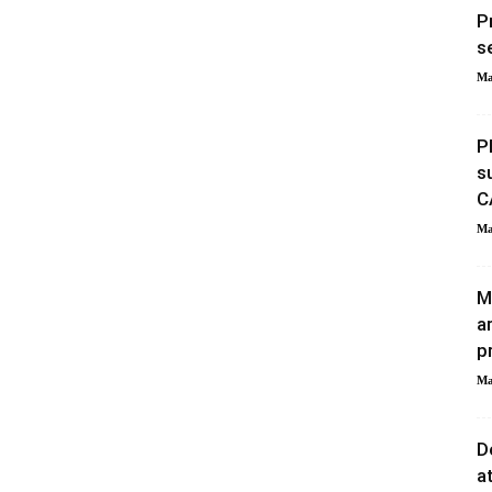
P
s
Ma
P
s
C
Ma
M
a
p
Ma
D
a