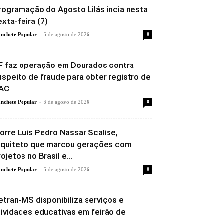
rogramação do Agosto Lilás incia nesta
exta-feira (7)
-
nchete Popular
6 de agosto de 2026
0
F faz operação em Dourados contra
uspeito de fraude para obter registro de
AC
-
nchete Popular
6 de agosto de 2026
0
orre Luis Pedro Nassar Scalise,
rquiteto que marcou gerações com
rojetos no Brasil e...
-
nchete Popular
6 de agosto de 2026
0
etran-MS disponibiliza serviços e
tividades educativas em feirão de