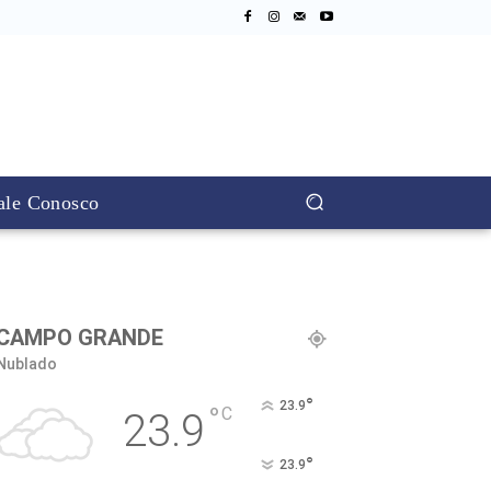
ale Conosco
CAMPO GRANDE
Nublado
°
23.9
°
C
23.9
°
23.9