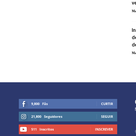
v
Ma
I
d
d
Ma
9,800
Fãs
CURTIR
21,800
Seguidores
SEGUIR
511
Inscritos
INSCREVER