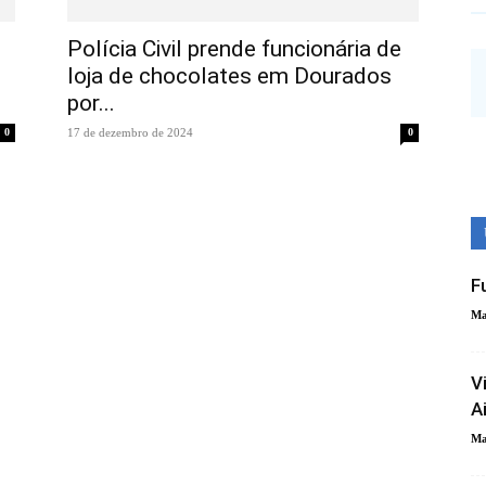
Polícia Civil prende funcionária de
loja de chocolates em Dourados
por...
0
17 de dezembro de 2024
0
F
Ma
V
A
Ma