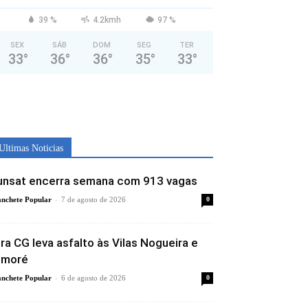
39 %
4.2kmh
97 %
SEX
SÁB
DOM
SEG
TER
33
°
36
°
36
°
35
°
33
°
Ultimas Noticias
unsat encerra semana com 913 vagas
-
nchete Popular
7 de agosto de 2026
0
ira CG leva asfalto às Vilas Nogueira e
imoré
-
nchete Popular
6 de agosto de 2026
0