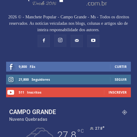
2026 © - Manchete Popular - Campo Grande - Ms - Todos os direitos
reservados. As notícias veiculadas nos blogs, colunas e artigos são de
inteira responsabilidade dos autores.
9,800
Fãs
CURTIR
21,800
Seguidores
SEGUIR
511
Inscritos
INSCREVER
CAMPO GRANDE
Nuvens Quebradas
°
27.8
°
C
27.8