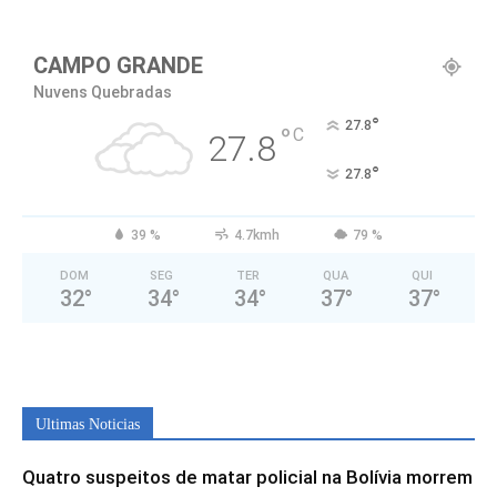
CAMPO GRANDE
Nuvens Quebradas
°
27.8
°
C
27.8
°
27.8
39 %
4.7kmh
79 %
DOM
SEG
TER
QUA
QUI
32
°
34
°
34
°
37
°
37
°
Ultimas Noticias
Quatro suspeitos de matar policial na Bolívia morrem