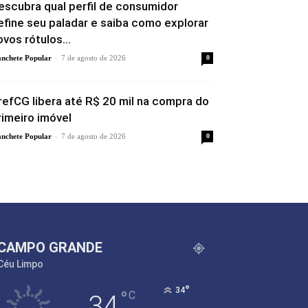
escubra qual perfil de consumidor
efine seu paladar e saiba como explorar
ovos rótulos...
-
nchete Popular
7 de agosto de 2026
0
refCG libera até R$ 20 mil na compra do
rimeiro imóvel
-
nchete Popular
7 de agosto de 2026
0
CAMPO GRANDE
Céu Limpo
°
34
°
C
34