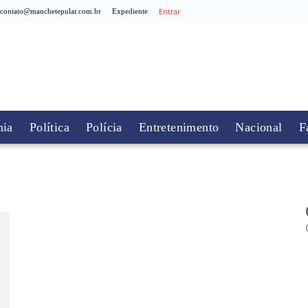
Entrar
contato@manchetepular.com.br
Expediente
ia
Política
Polícia
Entretenimento
Nacional
F