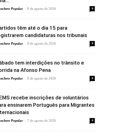
lha...
-
nchete Popular
8 de agosto de 2026
0
artidos têm até o dia 15 para
egistrarem candidaturas nos tribunais
-
nchete Popular
8 de agosto de 2026
0
ábado tem interdições no trânsito e
orrida na Afonso Pena
-
nchete Popular
8 de agosto de 2026
0
EMS recebe inscrições de voluntários
ara ensinarem Português para Migrantes
nternacionais
-
nchete Popular
7 de agosto de 2026
0