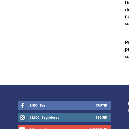
D
d
n
Ma
P
p
Ma
9,800
Fãs
CURTIR
21,800
Seguidores
SEGUIR