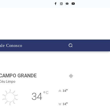
ale Conosco
CAMPO GRANDE
Céu Limpo
°
34
°
C
34
°
34