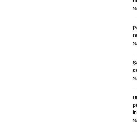
fi
Ma
P
r
Ma
S
c
Ma
U
p
I
Ma