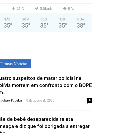
21 %
8.5kmh
0 %
SÁB
DOM
SEG
TER
QUA
35
°
35
°
35
°
35
°
38
°
Ultimas Noticias
uatro suspeitos de matar policial na
olívia morrem em confronto com o BOPE
m...
-
nchete Popular
8 de agosto de 2026
0
ãe de bebê desaparecida relata
meaça e diz que foi obrigada a entregar