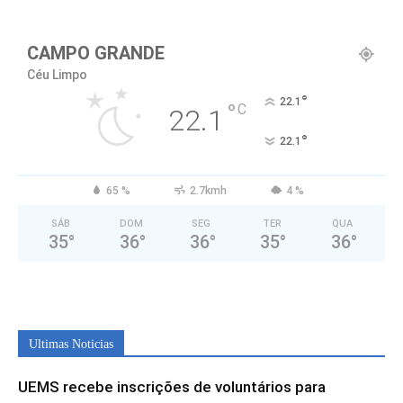
CAMPO GRANDE
Céu Limpo
°
22.1
°
C
22.1
°
22.1
65 %
2.7kmh
4 %
SÁB
DOM
SEG
TER
QUA
35
°
36
°
36
°
35
°
36
°
Ultimas Noticias
UEMS recebe inscrições de voluntários para