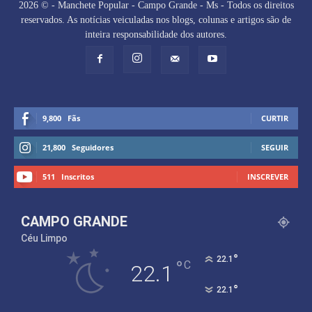
2026 © - Manchete Popular - Campo Grande - Ms - Todos os direitos
reservados. As notícias veiculadas nos blogs, colunas e artigos são de
inteira responsabilidade dos autores.
9,800
Fãs
CURTIR
21,800
Seguidores
SEGUIR
511
Inscritos
INSCREVER
CAMPO GRANDE
Céu Limpo
°
22.1
°
C
22.1
°
22.1