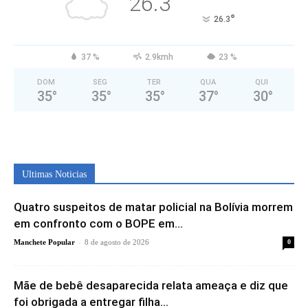
26.3
°
26.3
37 %
2.9kmh
23 %
DOM
SEG
TER
QUA
QUI
35
°
35
°
35
°
37
°
30
°
Ultimas Noticias
Quatro suspeitos de matar policial na Bolívia morrem
em confronto com o BOPE em...
-
Manchete Popular
8 de agosto de 2026
0
Mãe de bebê desaparecida relata ameaça e diz que
foi obrigada a entregar filha...