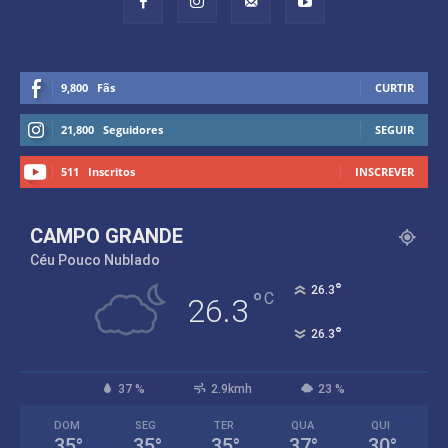
9,800
Fãs
CURTIR
21,800
Seguidores
SEGUIR
511
Inscritos
INSCREVER
CAMPO GRANDE
Céu Pouco Nublado
°
26.3
°
C
26.3
°
26.3
37 %
2.9kmh
23 %
DOM
SEG
TER
QUA
QUI
35
°
35
°
35
°
37
°
30
°