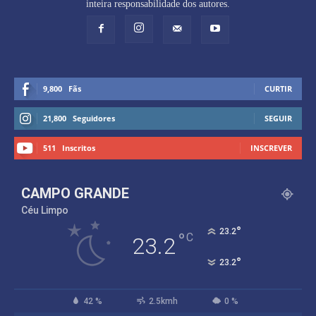
inteira responsabilidade dos autores.
9,800
Fãs
CURTIR
21,800
Seguidores
SEGUIR
511
Inscritos
INSCREVER
CAMPO GRANDE
Céu Limpo
°
23.2
°
C
23.2
°
23.2
42 %
2.5kmh
0 %