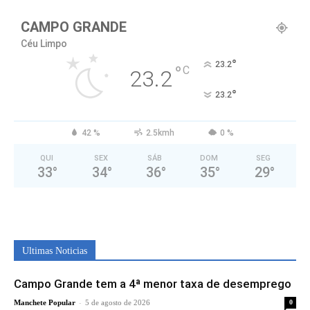
CAMPO GRANDE
Céu Limpo
°
23.2
°
C
23.2
°
23.2
42 %
2.5kmh
0 %
QUI
SEX
SÁB
DOM
SEG
33
°
34
°
36
°
35
°
29
°
Ultimas Noticias
Campo Grande tem a 4ª menor taxa de desemprego
-
Manchete Popular
5 de agosto de 2026
0