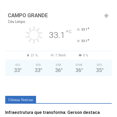
CAMPO GRANDE
Céu Limpo
°
33.1
°
C
33.1
°
33.1
21 %
7.7kmh
0 %
QUI
SEX
SÁB
DOM
SEG
33
°
33
°
36
°
36
°
35
°
Ultimas Noticias
Infraestrutura que transforma: Gerson destaca