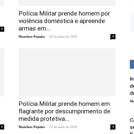
Polícia Militar prende homem por
violência doméstica e apreende
armas em...
0
-
Manchete Popular
26 de maio de 2026
0
I
d
d
Ma
Polícia Militar prende homem em
flagrante por descumprimento de
medida protetiva...
C
s
-
0
Manchete Popular
22 de maio de 2026
0