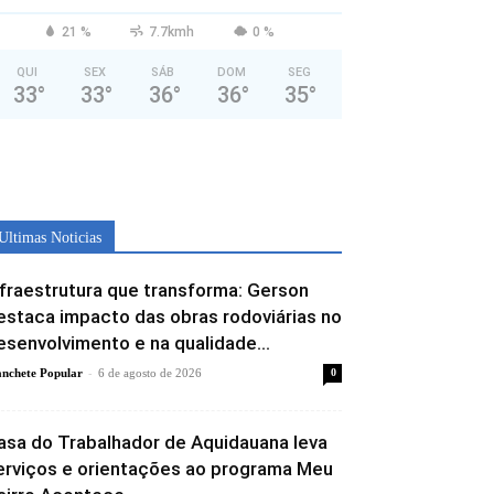
21 %
7.7kmh
0 %
QUI
SEX
SÁB
DOM
SEG
33
°
33
°
36
°
36
°
35
°
Ultimas Noticias
nfraestrutura que transforma: Gerson
estaca impacto das obras rodoviárias no
esenvolvimento e na qualidade...
-
nchete Popular
6 de agosto de 2026
0
asa do Trabalhador de Aquidauana leva
erviços e orientações ao programa Meu