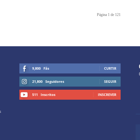
Página 1 de 121
9,800
Fãs
CURTIR
21,800
Seguidores
SEGUIR
511
Inscritos
INSCREVER
s