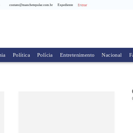
Entrar
6
contato@manchetepular.com.br
Expediente
ia
Política
Polícia
Entretenimento
Nacional
F