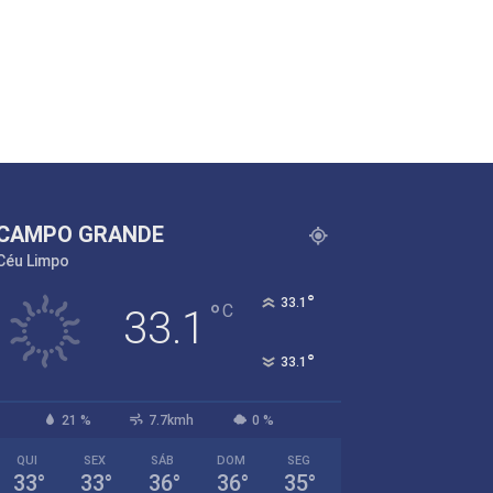
CAMPO GRANDE
Céu Limpo
°
33.1
°
C
33.1
°
33.1
21 %
7.7kmh
0 %
QUI
SEX
SÁB
DOM
SEG
33
°
33
°
36
°
36
°
35
°