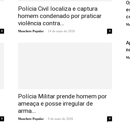
O
Polícia Civil localiza e captura
e
homem condenado por praticar
c
violência contra...
Ma
-
0
Manchete Popular
14 de maio de 2026
0
A
n
Ma
Polícia Militar prende homem por
ameaça e posse irregular de
arma...
-
0
Manchete Popular
9 de maio de 2026
0