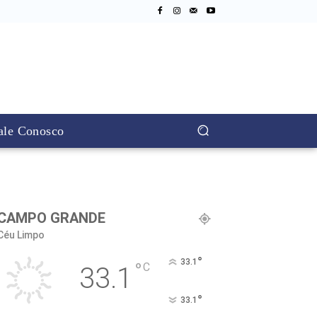
ale Conosco
CAMPO GRANDE
Céu Limpo
°
33.1
°
C
33.1
°
33.1