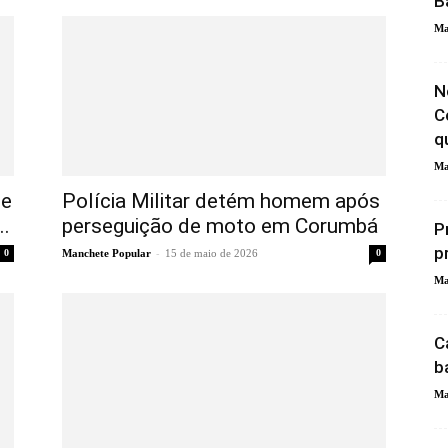
B
Ma
N
C
q
Ma
de
Polícia Militar detém homem após
..
perseguição de moto em Corumbá
P
p
-
0
Manchete Popular
15 de maio de 2026
0
Ma
C
b
Ma