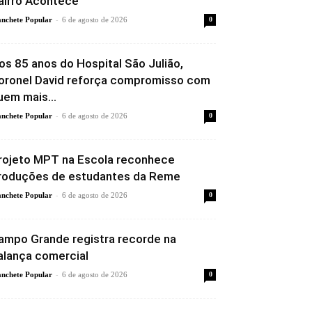
airro Acontece
-
nchete Popular
6 de agosto de 2026
0
os 85 anos do Hospital São Julião,
oronel David reforça compromisso com
uem mais...
-
nchete Popular
6 de agosto de 2026
0
rojeto MPT na Escola reconhece
roduções de estudantes da Reme
-
nchete Popular
6 de agosto de 2026
0
ampo Grande registra recorde na
alança comercial
-
nchete Popular
6 de agosto de 2026
0