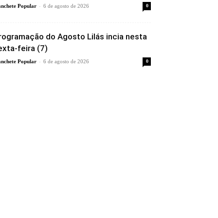
-
nchete Popular
6 de agosto de 2026
0
rogramação do Agosto Lilás incia nesta
exta-feira (7)
-
nchete Popular
6 de agosto de 2026
0