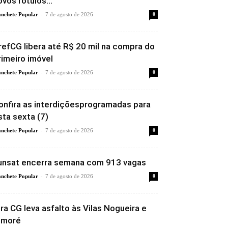
ovos rótulos...
-
nchete Popular
7 de agosto de 2026
0
refCG libera até R$ 20 mil na compra do
rimeiro imóvel
-
nchete Popular
7 de agosto de 2026
0
onfira as interdiçõesprogramadas para
sta sexta (7)
-
nchete Popular
7 de agosto de 2026
0
unsat encerra semana com 913 vagas
-
nchete Popular
7 de agosto de 2026
0
ira CG leva asfalto às Vilas Nogueira e
imoré