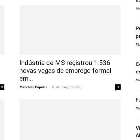
n
Ma
P
p
Ma
Indústria de MS registrou 1.536
C
novas vagas de emprego formal
e
em...
Ma
-
0
Manchete Popular
10 de março de 2025
0
F
Ma
V
A