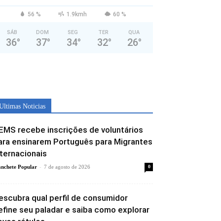
56 %
1.9kmh
60 %
SÁB
DOM
SEG
TER
QUA
36
°
37
°
34
°
32
°
26
°
Ultimas Noticias
EMS recebe inscrições de voluntários
ara ensinarem Português para Migrantes
nternacionais
-
nchete Popular
7 de agosto de 2026
0
escubra qual perfil de consumidor
efine seu paladar e saiba como explorar