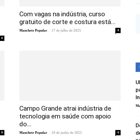
Com vagas na indústria, curso
gratuito de corte e costura está...
-
Manchete Popular
17 de julho de 2025
0
0
U
p
I
Ma
Campo Grande atrai indústria de
tecnologia em saúde com apoio
do...
D
d
-
0
Manchete Popular
24 de junho de 2025
0