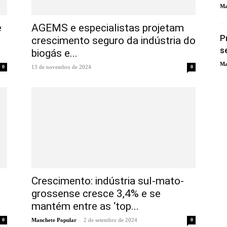
Ma
e
AGEMS e especialistas projetam
P
crescimento seguro da indústria do
s
biogás e...
Ma
0
13 de novembro de 2024
0
Crescimento: indústria sul-mato-
grossense cresce 3,4% e se
mantém entre as ‘top...
-
0
Manchete Popular
2 de setembro de 2024
0