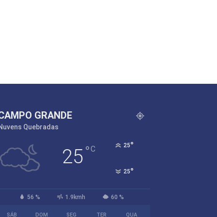
CAMPO GRANDE
Nuvens Quebradas
°
25
°
C
25
°
25
56 %
1.9kmh
60 %
SÁB
DOM
SEG
TER
QUA