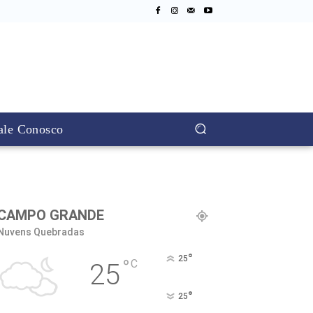
ale Conosco
CAMPO GRANDE
Nuvens Quebradas
°
25
°
C
25
°
25