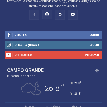
reservados. As notícias veiculadas nos blogs, colunas e artigos são de
inteira responsabilidade dos autores.
9,800
Fãs
CURTIR
21,800
Seguidores
SEGUIR
511
Inscritos
INSCREVER
CAMPO GRANDE
Nuvens Dispersas
°
26.8
°
C
26.8
°
26.8
35 %
1.1kmh
50 %