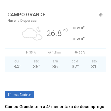
CAMPO GRANDE
Nuvens Dispersas
°
26.8
°
C
26.8
°
26.8
35 %
1.1kmh
50 %
QUI
SEX
SÁB
DOM
SEG
34
°
36
°
36
°
37
°
31
°
Ultimas Noticias
Campo Grande tem a 4ª menor taxa de desemprego