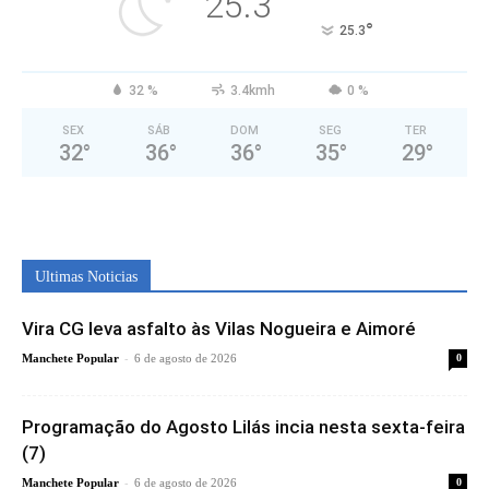
25.3
°
25.3
32 %
3.4kmh
0 %
SEX
SÁB
DOM
SEG
TER
32
°
36
°
36
°
35
°
29
°
Ultimas Noticias
Vira CG leva asfalto às Vilas Nogueira e Aimoré
-
Manchete Popular
6 de agosto de 2026
0
Programação do Agosto Lilás incia nesta sexta-feira
(7)
-
Manchete Popular
6 de agosto de 2026
0