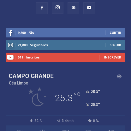
9,800
Fãs
CURTIR
21,800
Seguidores
SEGUIR
511
Inscritos
INSCREVER
CAMPO GRANDE
Céu Limpo
°
25.3
°
C
25.3
°
25.3
32 %
3.4kmh
0 %