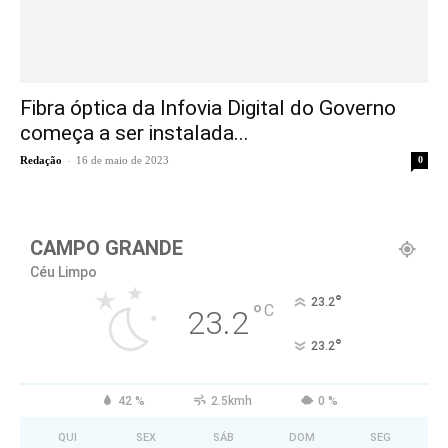
Fibra óptica da Infovia Digital do Governo
começa a ser instalada...
-
Redação
16 de maio de 2023
0
CAMPO GRANDE
Céu Limpo
°
23.2
°
C
23.2
°
23.2
42 %
2.5kmh
0 %
QUI
SEX
SÁB
DOM
SEG