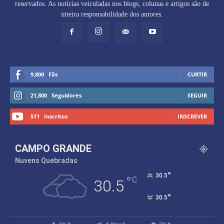
reservados. As notícias veiculadas nos blogs, colunas e artigos são de
inteira responsabilidade dos autores.
9,800
Fãs
CURTIR
21,800
Seguidores
SEGUIR
511
Inscritos
INSCREVER
CAMPO GRANDE
Nuvens Quebradas
°
30.5
°
C
30.5
°
30.5