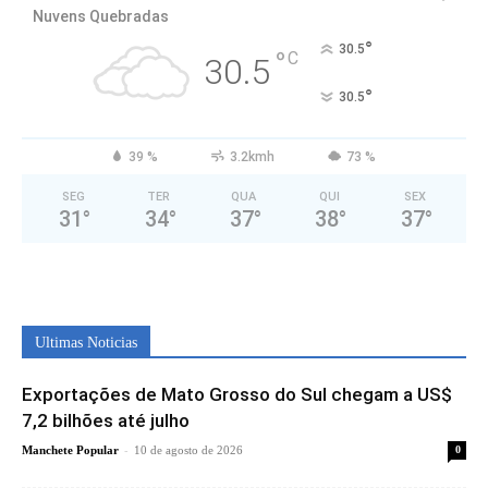
Nuvens Quebradas
°
30.5
°
C
30.5
°
30.5
39 %
3.2kmh
73 %
SEG
TER
QUA
QUI
SEX
31
°
34
°
37
°
38
°
37
°
Ultimas Noticias
Exportações de Mato Grosso do Sul chegam a US$
7,2 bilhões até julho
-
Manchete Popular
10 de agosto de 2026
0