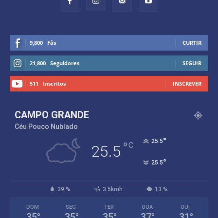
9,800
Fãs
CURTIR
21,800
Seguidores
SEGUIR
511
Inscritos
INSCREVER
CAMPO GRANDE
Céu Pouco Nublado
°
25.5
°
C
25.5
°
25.5
39 %
3.5kmh
13 %
DOM
SEG
TER
QUA
QUI
35
°
35
°
35
°
37
°
31
°