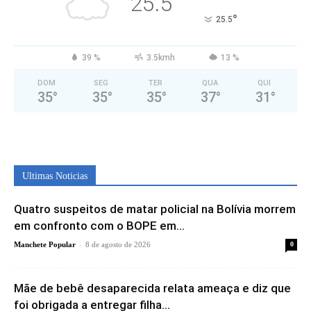
25.5
°
25.5
39 %
3.5kmh
13 %
DOM
SEG
TER
QUA
QUI
35
°
35
°
35
°
37
°
31
°
Ultimas Noticias
Quatro suspeitos de matar policial na Bolívia morrem
em confronto com o BOPE em...
-
Manchete Popular
8 de agosto de 2026
0
Mãe de bebê desaparecida relata ameaça e diz que
foi obrigada a entregar filha...