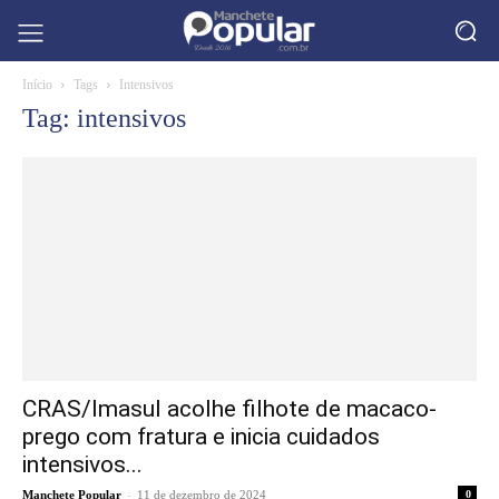
Início
Tags
Intensivos
Tag: intensivos
CRAS/Imasul acolhe filhote de macaco-
prego com fratura e inicia cuidados
intensivos...
-
Manchete Popular
11 de dezembro de 2024
0