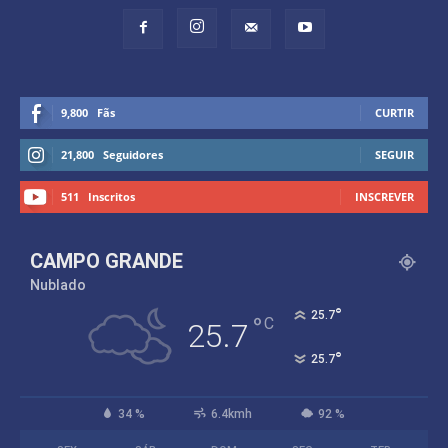
9,800
Fãs
CURTIR
21,800
Seguidores
SEGUIR
511
Inscritos
INSCREVER
CAMPO GRANDE
Nublado
°
25.7
°
C
25.7
°
25.7
34 %
6.4kmh
92 %