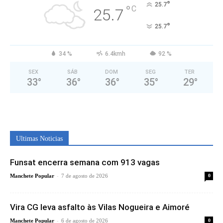
°
25.7
°
C
25.7
°
25.7
34 %
6.4kmh
92 %
SEX
SÁB
DOM
SEG
TER
33
°
36
°
36
°
35
°
29
°
Ultimas Noticias
Funsat encerra semana com 913 vagas
-
Manchete Popular
7 de agosto de 2026
0
Vira CG leva asfalto às Vilas Nogueira e Aimoré
-
Manchete Popular
6 de agosto de 2026
0