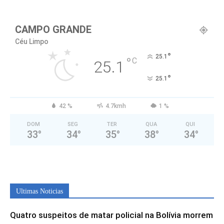
CAMPO GRANDE
Céu Limpo
°
25.1
°
C
25.1
°
25.1
42 %
4.7kmh
1 %
DOM
SEG
TER
QUA
QUI
33
°
34
°
35
°
38
°
34
°
Ultimas Noticias
Quatro suspeitos de matar policial na Bolívia morrem