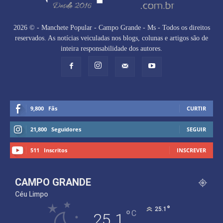
2026 © - Manchete Popular - Campo Grande - Ms - Todos os direitos
reservados. As notícias veiculadas nos blogs, colunas e artigos são de
inteira responsabilidade dos autores.
9,800
Fãs
CURTIR
21,800
Seguidores
SEGUIR
511
Inscritos
INSCREVER
CAMPO GRANDE
Céu Limpo
°
25.1
°
C
25.1