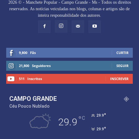
2026 © - Manchete Popular - Campo Grande - Ms - Todos os direitos
reservados. As notícias veiculadas nos blogs, colunas e artigos são de
inteira responsabilidade dos autores.
9,800
Fãs
CURTIR
21,800
Seguidores
SEGUIR
511
Inscritos
INSCREVER
CAMPO GRANDE
Céu Pouco Nublado
°
29.9
°
C
29.9
°
29.9