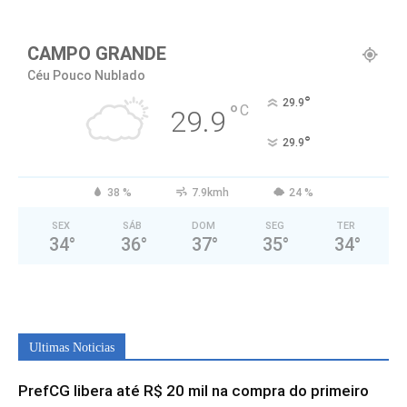
CAMPO GRANDE
Céu Pouco Nublado
°
29.9
°
C
29.9
°
29.9
38 %
7.9kmh
24 %
SEX
SÁB
DOM
SEG
TER
34
°
36
°
37
°
35
°
34
°
Ultimas Noticias
PrefCG libera até R$ 20 mil na compra do primeiro