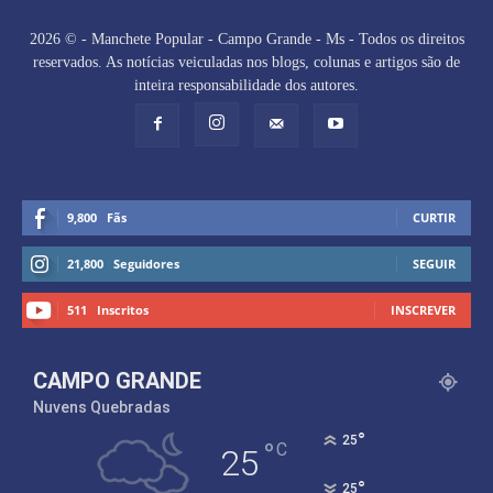
2026 © - Manchete Popular - Campo Grande - Ms - Todos os direitos
reservados. As notícias veiculadas nos blogs, colunas e artigos são de
inteira responsabilidade dos autores.
9,800
Fãs
CURTIR
21,800
Seguidores
SEGUIR
511
Inscritos
INSCREVER
CAMPO GRANDE
Nuvens Quebradas
°
25
°
C
25
°
25