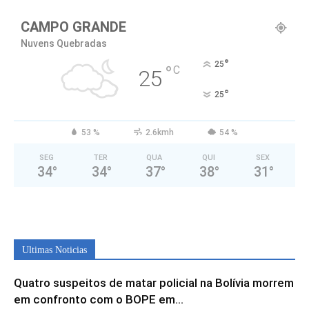
CAMPO GRANDE
Nuvens Quebradas
°
25
°
C
25
°
25
53 %
2.6kmh
54 %
SEG
TER
QUA
QUI
SEX
34
°
34
°
37
°
38
°
31
°
Ultimas Noticias
Quatro suspeitos de matar policial na Bolívia morrem
em confronto com o BOPE em...