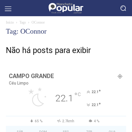
Início
Tags
OConnor
Tag: OConnor
Não há posts para exibir
CAMPO GRANDE
Céu Limpo
°
22.1
°
C
22.1
°
22.1
65 %
2.7kmh
4 %
SÁB
DOM
SEG
TER
QUA