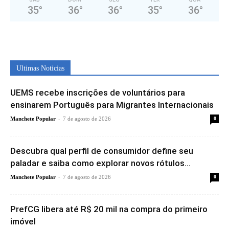
35
°
36
°
36
°
35
°
36
°
Ultimas Noticias
UEMS recebe inscrições de voluntários para
ensinarem Português para Migrantes Internacionais
-
Manchete Popular
7 de agosto de 2026
0
Descubra qual perfil de consumidor define seu
paladar e saiba como explorar novos rótulos...
-
Manchete Popular
7 de agosto de 2026
0
PrefCG libera até R$ 20 mil na compra do primeiro
imóvel