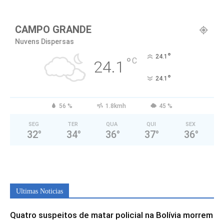
CAMPO GRANDE
Nuvens Dispersas
°
24.1
°
C
24.1
°
24.1
56 %
1.8kmh
45 %
SEG
TER
QUA
QUI
SEX
32
°
34
°
36
°
37
°
36
°
Ultimas Noticias
Quatro suspeitos de matar policial na Bolívia morrem