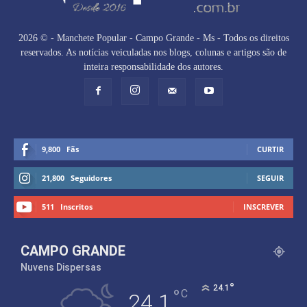
2026 © - Manchete Popular - Campo Grande - Ms - Todos os direitos
reservados. As notícias veiculadas nos blogs, colunas e artigos são de
inteira responsabilidade dos autores.
9,800
Fãs
CURTIR
21,800
Seguidores
SEGUIR
511
Inscritos
INSCREVER
CAMPO GRANDE
Nuvens Dispersas
°
24.1
°
C
24.1