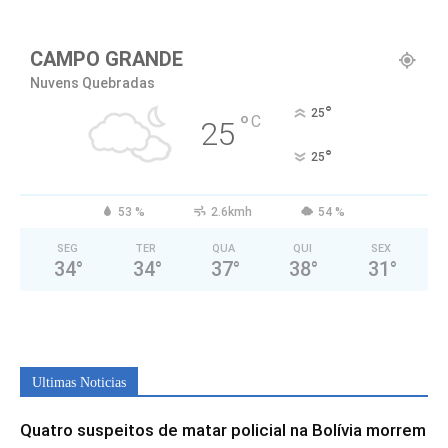
CAMPO GRANDE
Nuvens Quebradas
°
25
°
C
25
°
25
53 %
2.6kmh
54 %
SEG
TER
QUA
QUI
SEX
34
°
34
°
37
°
38
°
31
°
Ultimas Noticias
Quatro suspeitos de matar policial na Bolívia morrem