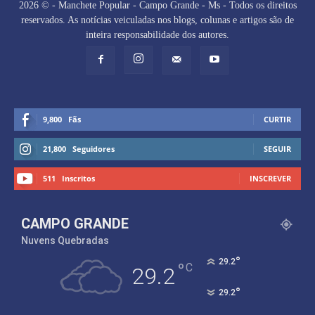
2026 © - Manchete Popular - Campo Grande - Ms - Todos os direitos
reservados. As notícias veiculadas nos blogs, colunas e artigos são de
inteira responsabilidade dos autores.
9,800
Fãs
CURTIR
21,800
Seguidores
SEGUIR
511
Inscritos
INSCREVER
CAMPO GRANDE
Nuvens Quebradas
°
29.2
°
C
29.2
°
29.2