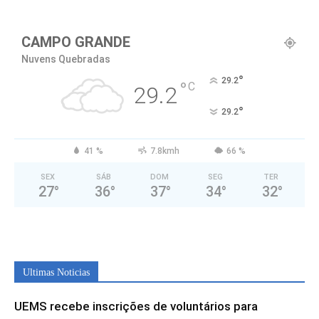
CAMPO GRANDE
Nuvens Quebradas
°
29.2
°
C
29.2
°
29.2
41 %
7.8kmh
66 %
SEX
SÁB
DOM
SEG
TER
27
°
36
°
37
°
34
°
32
°
Ultimas Noticias
UEMS recebe inscrições de voluntários para