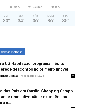
42 %
3.2kmh
0 %
QUI
SEX
SÁB
DOM
SEG
33
°
34
°
36
°
36
°
35
°
Ultimas Noticias
ira CG Habitação: programa inédito
ferece descontos no primeiro imóvel
-
nchete Popular
6 de agosto de 2026
0
ia dos Pais em família: Shopping Campo
rande reúne diversão e experiências
ra o...