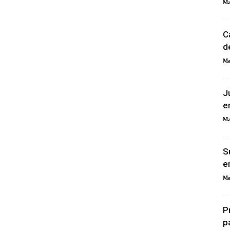
Ma
C
d
Ma
J
e
Ma
S
e
Ma
P
p