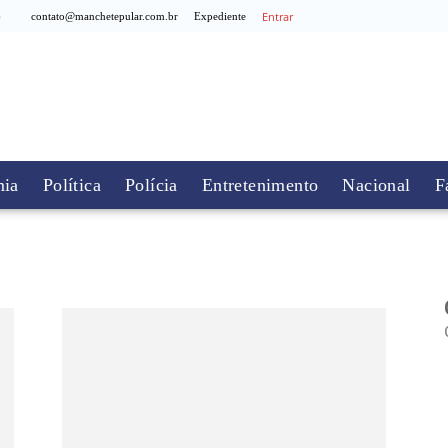
Entrar
6
contato@manchetepular.com.br
Expediente
ia
Política
Polícia
Entretenimento
Nacional
F