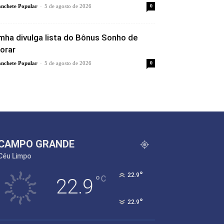
-
nchete Popular
5 de agosto de 2026
0
mha divulga lista do Bônus Sonho de
orar
-
nchete Popular
5 de agosto de 2026
0
CAMPO GRANDE
Céu Limpo
°
22.9
°
C
22.9
°
22.9