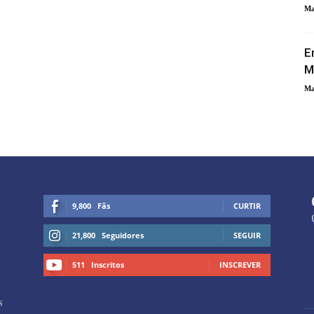
Ma
E
M
Ma
9,800
Fãs
CURTIR
21,800
Seguidores
SEGUIR
511
Inscritos
INSCREVER
s