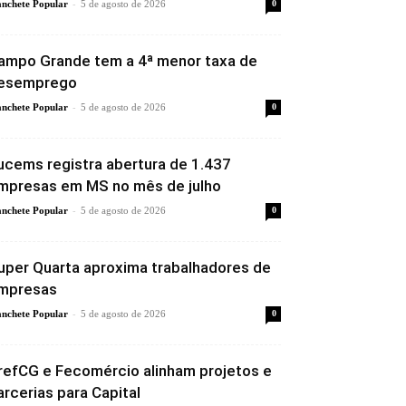
-
nchete Popular
5 de agosto de 2026
0
ampo Grande tem a 4ª menor taxa de
esemprego
-
nchete Popular
5 de agosto de 2026
0
ucems registra abertura de 1.437
mpresas em MS no mês de julho
-
nchete Popular
5 de agosto de 2026
0
uper Quarta aproxima trabalhadores de
mpresas
-
nchete Popular
5 de agosto de 2026
0
refCG e Fecomércio alinham projetos e
arcerias para Capital