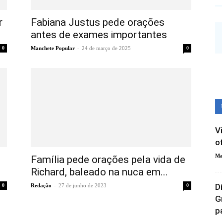
r
Fabiana Justus pede orações
antes de exames importantes
-
0
Manchete Popular
24 de março de 2025
0
V
o
Ma
Família pede orações pela vida de
Richard, baleado na nuca em...
-
D
0
Redação
27 de junho de 2023
0
G
pa