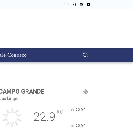
ale Conosco
CAMPO GRANDE
Céu Limpo
°
22.9
°
C
22.9
°
22.9