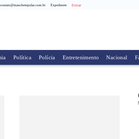
Entrar
contato@manchetepular.com.br
Expediente
ia
Política
Polícia
Entretenimento
Nacional
F