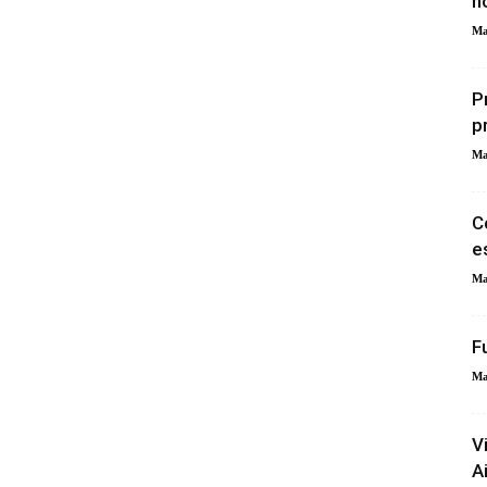
n
Ma
P
p
Ma
C
e
Ma
F
Ma
V
A