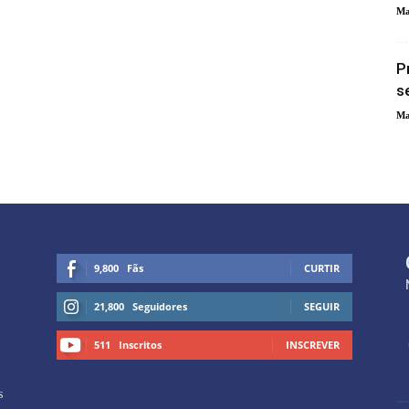
Ma
P
s
Ma
9,800
Fãs
CURTIR
21,800
Seguidores
SEGUIR
511
Inscritos
INSCREVER
s