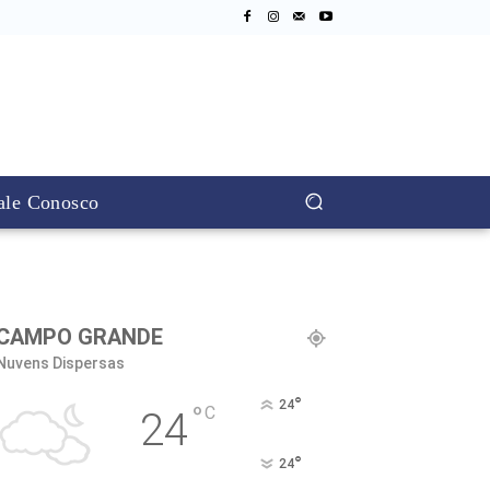
ale Conosco
CAMPO GRANDE
Nuvens Dispersas
°
24
°
C
24
°
24