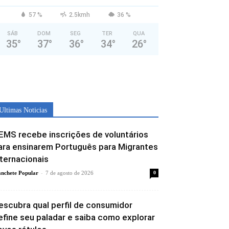
57 %
2.5kmh
36 %
SÁB
DOM
SEG
TER
QUA
35
°
37
°
36
°
34
°
26
°
Ultimas Noticias
EMS recebe inscrições de voluntários
ara ensinarem Português para Migrantes
nternacionais
-
nchete Popular
7 de agosto de 2026
0
escubra qual perfil de consumidor
efine seu paladar e saiba como explorar