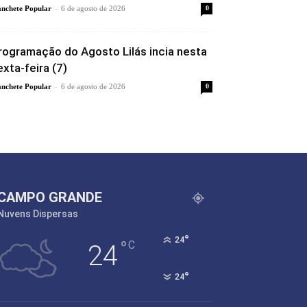
-
nchete Popular
6 de agosto de 2026
0
rogramação do Agosto Lilás incia nesta
exta-feira (7)
-
nchete Popular
6 de agosto de 2026
0
CAMPO GRANDE
Nuvens Dispersas
°
24
°
C
24
°
24