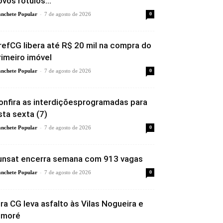
ovos rótulos...
-
nchete Popular
7 de agosto de 2026
0
refCG libera até R$ 20 mil na compra do
rimeiro imóvel
-
nchete Popular
7 de agosto de 2026
0
onfira as interdiçõesprogramadas para
sta sexta (7)
-
nchete Popular
7 de agosto de 2026
0
unsat encerra semana com 913 vagas
-
nchete Popular
7 de agosto de 2026
0
ira CG leva asfalto às Vilas Nogueira e
imoré