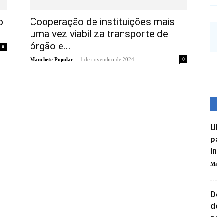
o
Cooperação de instituições mais
uma vez viabiliza transporte de
órgão e...
0
-
Manchete Popular
1 de novembro de 2024
0
U
p
I
Ma
D
d