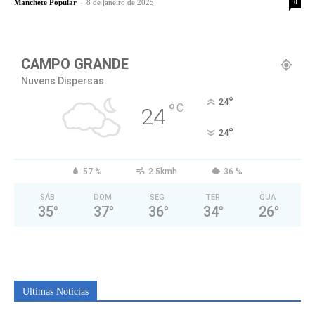
-
Manchete Popular
8 de janeiro de 2025
0
CAMPO GRANDE
Nuvens Dispersas
°
24
°
C
24
°
24
57 %
2.5kmh
36 %
SÁB
DOM
SEG
TER
QUA
35
°
37
°
36
°
34
°
26
°
Ultimas Noticias