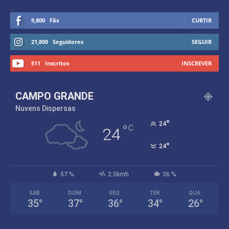
9,800
Fãs
CURTIR
21,800
Seguidores
SEGUIR
511
Inscritos
INSCREVER
CAMPO GRANDE
Nuvens Dispersas
°
24
°
C
24
°
24
57 %
2.5kmh
36 %
SÁB
DOM
SEG
TER
QUA
35
°
37
°
36
°
34
°
26
°