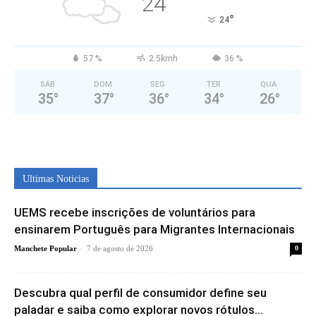
24
°
24
57 %
2.5kmh
36 %
SÁB
DOM
SEG
TER
QUA
35
°
37
°
36
°
34
°
26
°
Ultimas Noticias
UEMS recebe inscrições de voluntários para
ensinarem Português para Migrantes Internacionais
-
Manchete Popular
7 de agosto de 2026
0
Descubra qual perfil de consumidor define seu
paladar e saiba como explorar novos rótulos...