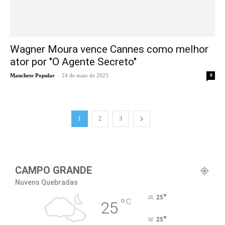
Wagner Moura vence Cannes como melhor
ator por "O Agente Secreto"
-
Manchete Popular
24 de maio de 2025
0
1
2
3
CAMPO GRANDE
Nuvens Quebradas
°
25
°
C
25
°
25