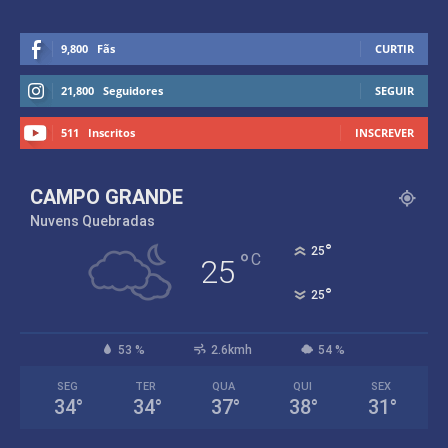
9,800
Fãs
CURTIR
21,800
Seguidores
SEGUIR
511
Inscritos
INSCREVER
CAMPO GRANDE
Nuvens Quebradas
°
25
°
C
25
°
25
53 %
2.6kmh
54 %
SEG
TER
QUA
QUI
SEX
34
°
34
°
37
°
38
°
31
°