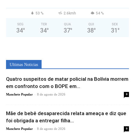
53 %
2.6kmh
54 %
SEG
TER
QUA
QUI
SEX
34
°
34
°
37
°
38
°
31
°
Ultimas Noticias
Quatro suspeitos de matar policial na Bolívia morrem
em confronto com o BOPE em...
-
Manchete Popular
8 de agosto de 2026
0
Mãe de bebê desaparecida relata ameaça e diz que
foi obrigada a entregar filha...
-
Manchete Popular
8 de agosto de 2026
0