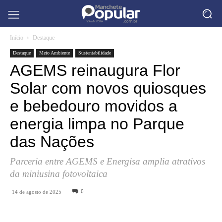
Início
Destaque
Destaque
Meio Ambiente
Sustentabilidade
AGEMS reinaugura Flor
Solar com novos quiosques
e bebedouro movidos a
energia limpa no Parque
das Nações
Parceria entre AGEMS e Energisa amplia atrativos
da miniusina fotovoltaica
0
14 de agosto de 2025