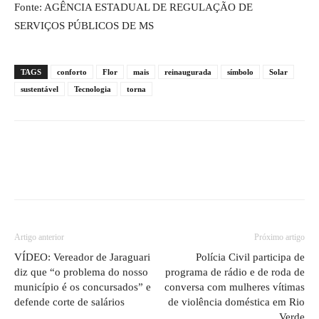
Fonte: AGÊNCIA ESTADUAL DE REGULAÇÃO DE
SERVIÇOS PÚBLICOS DE MS
TAGS
conforto
Flor
mais
reinaugurada
símbolo
Solar
sustentável
Tecnologia
torna
Artigo anterior
Próximo artigo
VÍDEO: Vereador de Jaraguari
Polícia Civil participa de
diz que “o problema do nosso
programa de rádio e de roda de
município é os concursados” e
conversa com mulheres vítimas
defende corte de salários
de violência doméstica em Rio
Verde