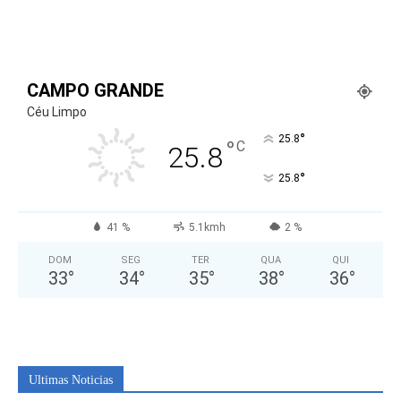
CAMPO GRANDE
Céu Limpo
°
25.8
°
C
25.8
°
25.8
41 %
5.1kmh
2 %
DOM
SEG
TER
QUA
QUI
33
°
34
°
35
°
38
°
36
°
Ultimas Noticias