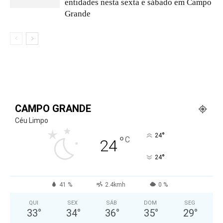
entidades nesta sexta e sábado em Campo
Grande
CAMPO GRANDE
Céu Limpo
°
24
°
C
24
°
24
41 %
2.4kmh
0 %
QUI
SEX
SÁB
DOM
SEG
33
°
34
°
36
°
35
°
29
°