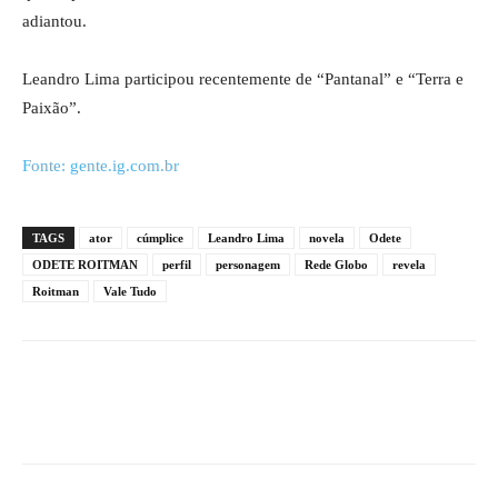
adiantou.
Leandro Lima participou recentemente de “Pantanal” e “Terra e
Paixão”.
Fonte: gente.ig.com.br
TAGS
ator
cúmplice
Leandro Lima
novela
Odete
ODETE ROITMAN
perfil
personagem
Rede Globo
revela
Roitman
Vale Tudo