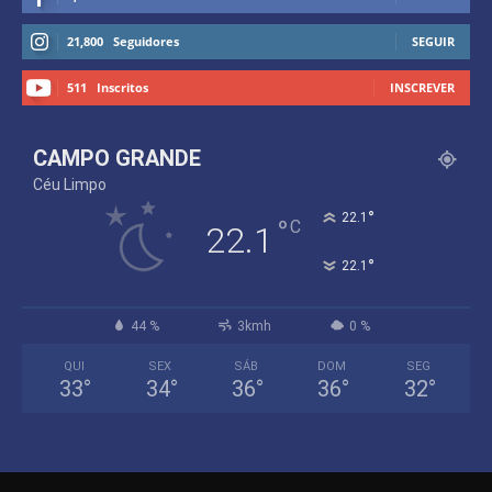
21,800
Seguidores
SEGUIR
511
Inscritos
INSCREVER
CAMPO GRANDE
Céu Limpo
°
22.1
°
C
22.1
°
22.1
44 %
3kmh
0 %
QUI
SEX
SÁB
DOM
SEG
33
°
34
°
36
°
36
°
32
°