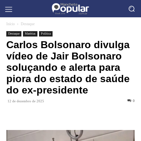
Início
Destaque
Destaque
Matérias
Política
Carlos Bolsonaro divulga
vídeo de Jair Bolsonaro
soluçando e alerta para
piora do estado de saúde
do ex-presidente
0
12 de dezembro de 2025