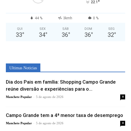
°
22.1
44 %
3kmh
0 %
QUI
SEX
SÁB
DOM
SEG
33
°
34
°
36
°
36
°
32
°
Ultimas Noticias
Dia dos Pais em família: Shopping Campo Grande
reúne diversão e experiências para o...
-
Manchete Popular
5 de agosto de 2026
0
Campo Grande tem a 4ª menor taxa de desemprego
-
Manchete Popular
5 de agosto de 2026
0