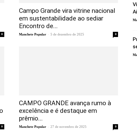
V
Campo Grande vira vitrine nacional
A
em sustentabilidade ao sediar
Ma
Encontro de...
-
0
Manchete Popular
5 de dezembro de 2025
0
P
s
Ma
CAMPO GRANDE avança rumo à
o
excelência e é destaque em
prêmio...
-
0
Manchete Popular
27 de novembro de 2025
0