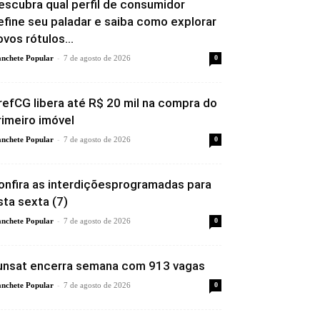
escubra qual perfil de consumidor
efine seu paladar e saiba como explorar
ovos rótulos...
-
nchete Popular
7 de agosto de 2026
0
refCG libera até R$ 20 mil na compra do
rimeiro imóvel
-
nchete Popular
7 de agosto de 2026
0
onfira as interdiçõesprogramadas para
sta sexta (7)
-
nchete Popular
7 de agosto de 2026
0
unsat encerra semana com 913 vagas
-
nchete Popular
7 de agosto de 2026
0