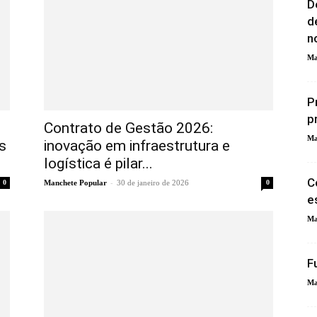
D
d
n
Ma
P
p
Contrato de Gestão 2026:
Ma
s
inovação em infraestrutura e
logística é pilar...
C
-
0
Manchete Popular
30 de janeiro de 2026
0
e
Ma
F
Ma