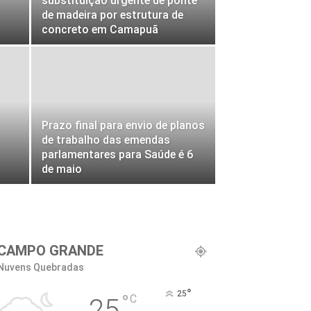
substituição urgente de ponte
de madeira por estrutura de
concreto em Camapuã
Prazo final para envio de planos
de trabalho das emendas
parlamentares para Saúde é 6
de maio
CAMPO GRANDE
Nuvens Quebradas
°
25
°
C
25