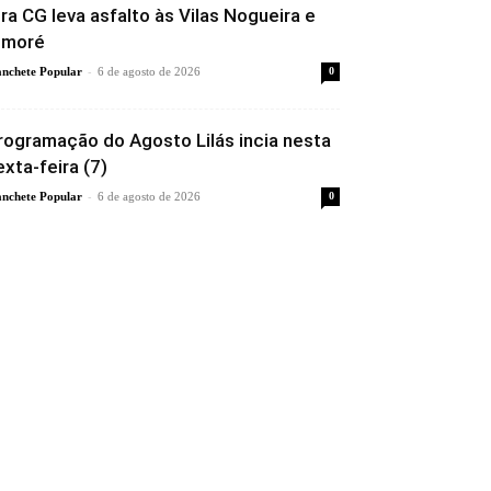
ira CG leva asfalto às Vilas Nogueira e
imoré
-
nchete Popular
6 de agosto de 2026
0
rogramação do Agosto Lilás incia nesta
exta-feira (7)
-
nchete Popular
6 de agosto de 2026
0