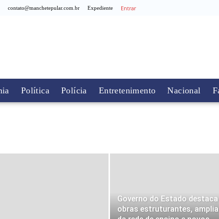
Entrar
contato@manchetepular.com.br
Expediente
ia
Política
Polícia
Entretenimento
Nacional
F
Governo do Estado destaca
obras estruturantes, ampli