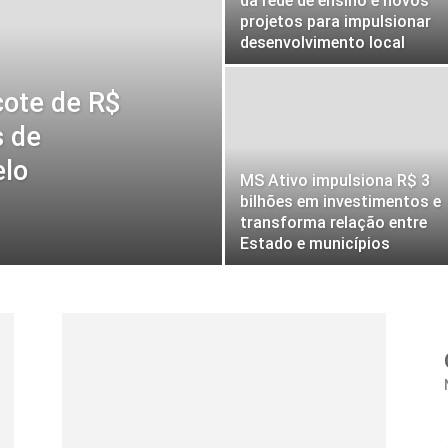
da rede de ensino e novos
projetos para impulsionar
desenvolvimento local
cote de R$
s de
elo
MS Ativo impulsiona R$ 3
bilhões em investimentos e
transforma relação entre
Estado e municípios