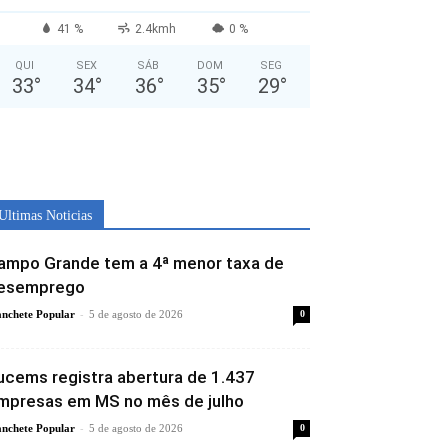
41 %
2.4kmh
0 %
QUI
SEX
SÁB
DOM
SEG
33
°
34
°
36
°
35
°
29
°
Ultimas Noticias
ampo Grande tem a 4ª menor taxa de
esemprego
-
nchete Popular
5 de agosto de 2026
0
ucems registra abertura de 1.437
mpresas em MS no mês de julho
-
nchete Popular
5 de agosto de 2026
0