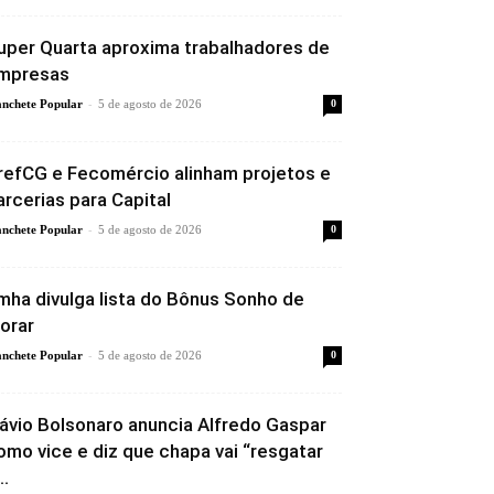
uper Quarta aproxima trabalhadores de
mpresas
-
nchete Popular
5 de agosto de 2026
0
refCG e Fecomércio alinham projetos e
arcerias para Capital
-
nchete Popular
5 de agosto de 2026
0
mha divulga lista do Bônus Sonho de
orar
-
nchete Popular
5 de agosto de 2026
0
lávio Bolsonaro anuncia Alfredo Gaspar
omo vice e diz que chapa vai “resgatar
..