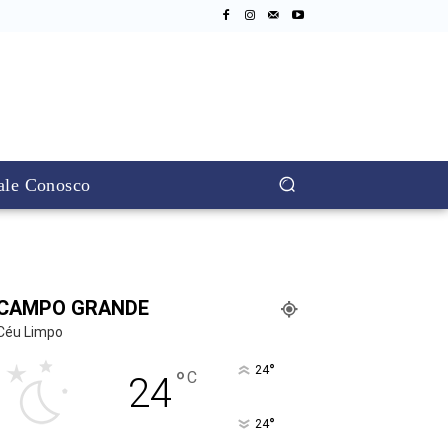
ale Conosco
CAMPO GRANDE
Céu Limpo
°
24
°
C
24
°
24