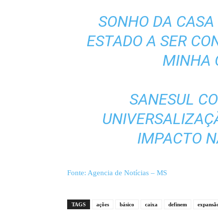
SONHO DA CASA 
ESTADO A SER C
MINHA 
SANESUL C
UNIVERSALIZAÇ
IMPACTO N
Fonte: Agencia de Notícias – MS
TAGS
ações
básico
caixa
definem
expansã