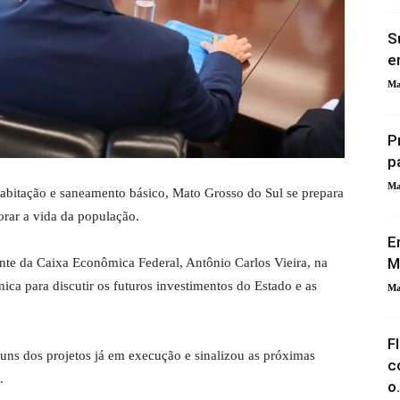
S
e
Ma
P
p
Ma
abitação e saneamento básico, Mato Grosso do Sul se prepara
rar a vida da população.
E
M
nte da Caixa Econômica Federal, Antônio Carlos Vieira, na
ica para discutir os futuros investimentos do Estado e as
Ma
F
ns dos projetos já em execução e sinalizou as próximas
c
.
o.