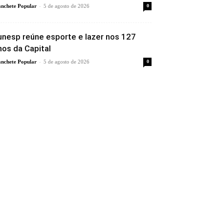
-
nchete Popular
5 de agosto de 2026
0
unesp reúne esporte e lazer nos 127
nos da Capital
-
nchete Popular
5 de agosto de 2026
0