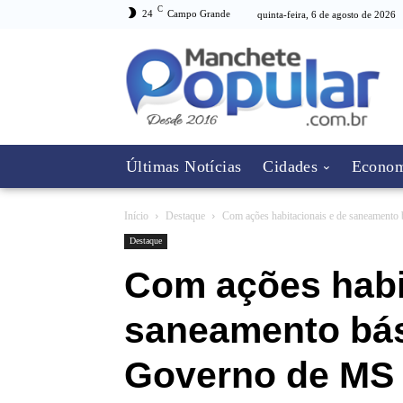
C
24
Campo Grande
quinta-feira, 6 de agosto de 2026
Últimas Notícias
Cidades
Econom
Início
Destaque
Com ações habitacionais e de saneamento
Destaque
Com ações habi
saneamento bás
Governo de MS 