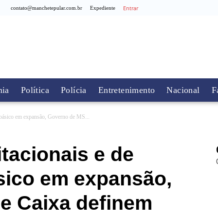
Entrar
contato@manchetepular.com.br
Expediente
ia
Política
Polícia
Entretenimento
Nacional
F
 básico em expansão, Governo de MS...
tacionais e de
ico em expansão,
e Caixa definem