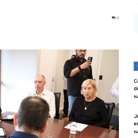
0
C
d
Ma
J
e
Ma