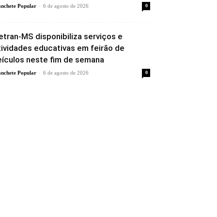
-
nchete Popular
6 de agosto de 2026
0
etran-MS disponibiliza serviços e
tividades educativas em feirão de
eículos neste fim de semana
-
nchete Popular
6 de agosto de 2026
0