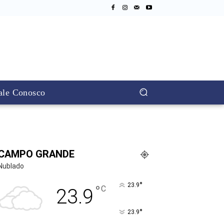
ale Conosco
CAMPO GRANDE
Nublado
°
23.9
°
C
23.9
°
23.9