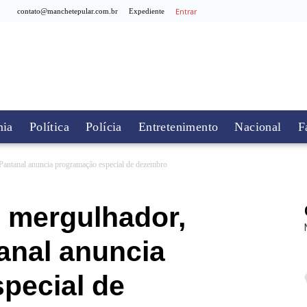
Entrar
contato@manchetepular.com.br
Expediente
ia
Política
Polícia
Entretenimento
Nacional
F
antanal anuncia programação especial de dezembro
 mergulhador,
anal anuncia
pecial de