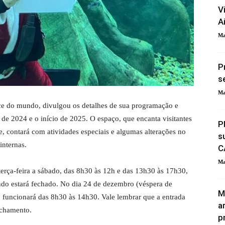
V
A
Ma
P
s
Ma
ce do mundo, divulgou os detalhes de sua programação e
de 2024 e o início de 2025. O espaço, que encanta visitantes
P
e, contará com atividades especiais e algumas alterações no
s
internas.
C
Ma
erça-feira a sábado, das 8h30 às 12h e das 13h30 às 17h30,
do estará fechado. No dia 24 de dezembro (véspera de
M
o funcionará das 8h30 às 14h30. Vale lembrar que a entrada
a
echamento.
p