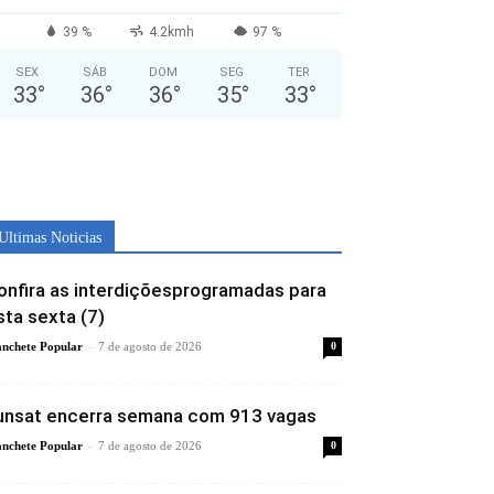
39 %
4.2kmh
97 %
SEX
SÁB
DOM
SEG
TER
33
°
36
°
36
°
35
°
33
°
Ultimas Noticias
onfira as interdiçõesprogramadas para
sta sexta (7)
-
nchete Popular
7 de agosto de 2026
0
unsat encerra semana com 913 vagas
-
nchete Popular
7 de agosto de 2026
0