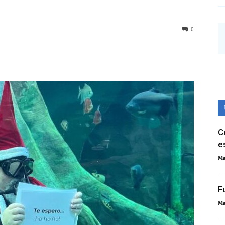
0
C
e
Ma
F
Ma