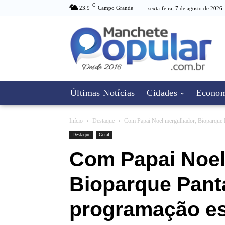
C
23.9
Campo Grande
sexta-feira, 7 de agosto de 2026
Últimas Notícias
Cidades
Econom
Início
Destaque
Com Papai Noel mergulhador, Bioparque P
Destaque
Geral
Com Papai Noel
Bioparque Pant
programação es