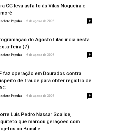
ira CG leva asfalto às Vilas Nogueira e
imoré
-
nchete Popular
6 de agosto de 2026
0
rogramação do Agosto Lilás incia nesta
exta-feira (7)
-
nchete Popular
6 de agosto de 2026
0
F faz operação em Dourados contra
uspeito de fraude para obter registro de
AC
-
nchete Popular
6 de agosto de 2026
0
orre Luis Pedro Nassar Scalise,
rquiteto que marcou gerações com
rojetos no Brasil e...