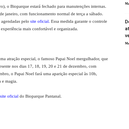
Ma
iro), o Bioparque estará fechado para manutenções internas.
 de janeiro, com funcionamento normal de terça a sábado.
D
r agendadas pelo
site oficial
.
Essa medida garante o controle
a
experiência mais confortável e organizada.
v
Ma
 uma atração especial, o famoso Papai Noel mergulhador, que
resente nos dias 17, 18, 19, 20 e 21 de dezembro, com
mbro, o Papai Noel fará uma aparição especial às 10h,
a e magia.
site oficial
do Bioparque Pantanal.