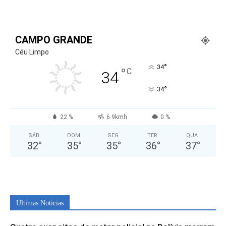
CAMPO GRANDE
Céu Limpo
°
34
°
C
34
°
34
22 %
6.9kmh
0 %
SÁB
DOM
SEG
TER
QUA
32
°
35
°
35
°
36
°
37
°
Ultimas Noticias