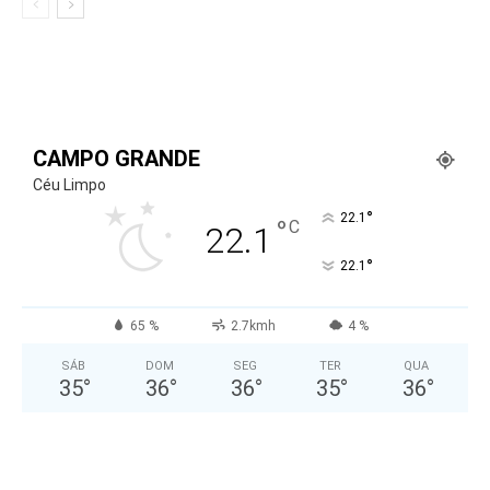
CAMPO GRANDE
Céu Limpo
°
22.1
°
C
22.1
°
22.1
65 %
2.7kmh
4 %
SÁB
DOM
SEG
TER
QUA
35
°
36
°
36
°
35
°
36
°