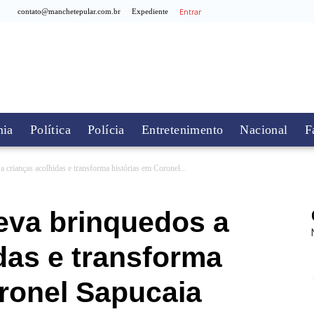
Entrar
contato@manchetepular.com.br
Expediente
ia
Política
Polícia
Entretenimento
Nacional
F
 crianças acolhidas e transforma histórias em Coronel...
eva brinquedos a
das e transforma
ronel Sapucaia