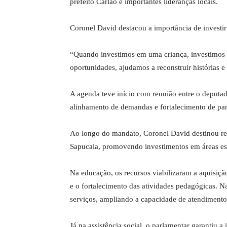
prefeito Carlão e importantes lideranças locais.
Coronel David destacou a importância de investi
“Quando investimos em uma criança, investimos 
oportunidades, ajudamos a reconstruir histórias e 
A agenda teve início com reunião entre o deputado
alinhamento de demandas e fortalecimento de par
Ao longo do mandato, Coronel David destinou re
Sapucaia, promovendo investimentos em áreas es
Na educação, os recursos viabilizaram a aquisiç
e o fortalecimento das atividades pedagógicas. N
serviços, ampliando a capacidade de atendimento
Já na assistência social, o parlamentar garantiu 