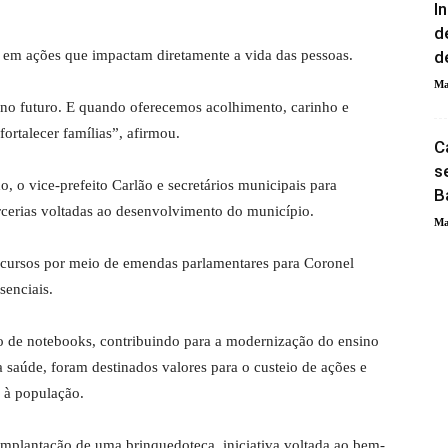
I
d
r em ações que impactam diretamente a vida das pessoas.
d
Ma
no futuro. E quando oferecemos acolhimento, carinho e
fortalecer famílias”, afirmou.
C
s
, o vice-prefeito Carlão e secretários municipais para
B
cerias voltadas ao desenvolvimento do município.
Ma
cursos por meio de emendas parlamentares para Coronel
senciais.
ão de notebooks, contribuindo para a modernização do ensino
a saúde, foram destinados valores para o custeio de ações e
 à população.
a implantação de uma brinquedoteca, iniciativa voltada ao bem-