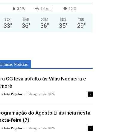
34 %
6.4kmh
92 %
SEX
SÁB
DOM
SEG
TER
33
°
36
°
36
°
35
°
29
°
Ultimas Noticias
ira CG leva asfalto às Vilas Nogueira e
imoré
-
nchete Popular
6 de agosto de 2026
0
rogramação do Agosto Lilás incia nesta
exta-feira (7)
-
nchete Popular
6 de agosto de 2026
0