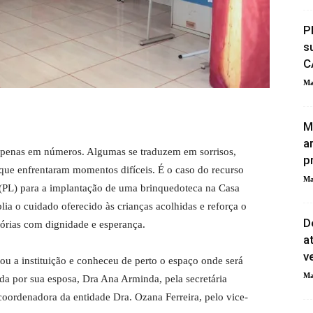
P
s
C
Ma
M
a
penas em números. Algumas se traduzem em sorrisos,
p
 que enfrentaram momentos difíceis. É o caso do recurso
Ma
 (PL) para a implantação de uma brinquedoteca na Casa
ia o cuidado oferecido às crianças acolhidas e reforça o
D
tórias com dignidade e esperança.
a
v
ou a instituição e conheceu de perto o espaço onde será
Ma
da por sua esposa, Dra Ana Arminda, pela secretária
 coordenadora da entidade Dra. Ozana Ferreira, pelo vice-