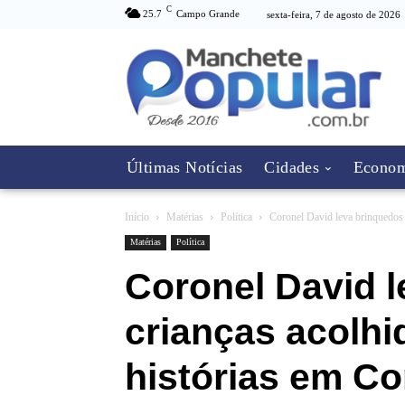
C
25.7
Campo Grande
sexta-feira, 7 de agosto de 2026
Últimas Notícias
Cidades
Econom
Início
Matérias
Política
Coronel David leva brinquedos a
Matérias
Política
Coronel David l
crianças acolhi
histórias em Co