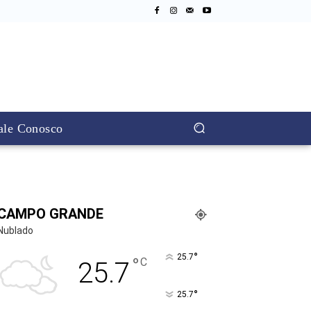
ale Conosco
CAMPO GRANDE
Nublado
°
25.7
°
C
25.7
°
25.7