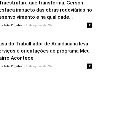
nfraestrutura que transforma: Gerson
estaca impacto das obras rodoviárias no
esenvolvimento e na qualidade...
-
nchete Popular
6 de agosto de 2026
0
asa do Trabalhador de Aquidauana leva
erviços e orientações ao programa Meu
airro Acontece
-
nchete Popular
6 de agosto de 2026
0