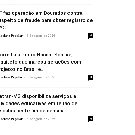
F faz operação em Dourados contra
uspeito de fraude para obter registro de
AC
-
nchete Popular
6 de agosto de 2026
0
orre Luis Pedro Nassar Scalise,
rquiteto que marcou gerações com
rojetos no Brasil e...
-
nchete Popular
6 de agosto de 2026
0
etran-MS disponibiliza serviços e
tividades educativas em feirão de
eículos neste fim de semana
-
nchete Popular
6 de agosto de 2026
0