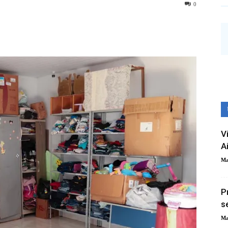
0
V
A
Ma
P
s
Ma