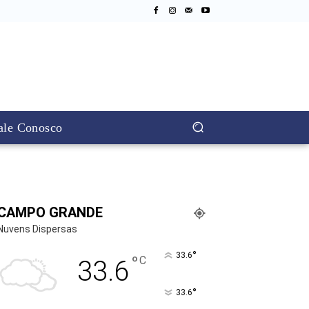
ale Conosco
CAMPO GRANDE
Nuvens Dispersas
°
33.6
°
C
33.6
°
33.6