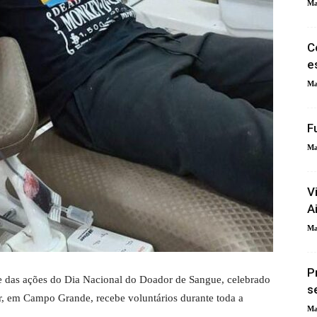
Ma
C
e
Ma
F
Ma
V
A
Ma
P
te das ações do Dia Nacional do Doador de Sangue, celebrado
s
r, em Campo Grande, recebe voluntários durante toda a
Ma