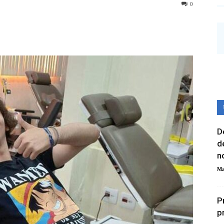
0
D
d
n
Ma
P
p