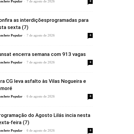
-
nchete Popular
7 de agosto de 2026
0
onfira as interdiçõesprogramadas para
sta sexta (7)
-
nchete Popular
7 de agosto de 2026
0
unsat encerra semana com 913 vagas
-
nchete Popular
7 de agosto de 2026
0
ira CG leva asfalto às Vilas Nogueira e
imoré
-
nchete Popular
6 de agosto de 2026
0
rogramação do Agosto Lilás incia nesta
exta-feira (7)
-
nchete Popular
6 de agosto de 2026
0