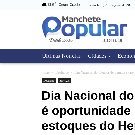
C
33.6
Campo Grande
sexta-feira, 7 de agosto de 2026
Últimas Notícias
Cidades
Econom
Início
Destaque
Dia Nacional do Doador de Sangue é oport
Destaque
Serviços
Dia Nacional d
é oportunidade
estoques do H