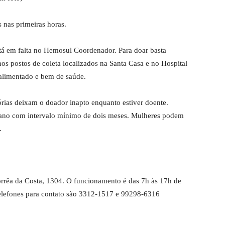
s nas primeiras horas.
tá em falta no Hemosul Coordenador. Para doar basta
s postos de coleta localizados na Santa Casa e no Hospital
alimentado e bem de saúde.
ias deixam o doador inapto enquanto estiver doente.
ano com intervalo mínimo de dois meses. Mulheres podem
.
rêa da Costa, 1304. O funcionamento é das 7h às 17h de
telefones para contato são 3312-1517 e 99298-6316