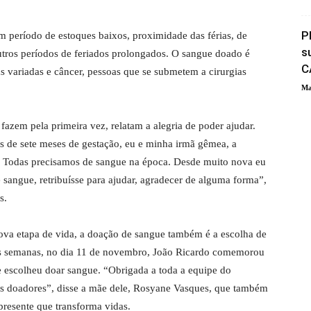
P
 período de estoques baixos, proximidade das férias, de
s
utros períodos de feriados prolongados. O sangue doado é
C
 variadas e câncer, pessoas que se submetem a cirurgias
Ma
fazem pela primeira vez, relatam a alegria de poder ajudar.
de sete meses de gestação, eu e minha irmã gêmea, a
s. Todas precisamos de sangue na época. Desde muito nova eu
e sangue, retribuísse para ajudar, agradecer de alguma forma”,
s.
va etapa de vida, a doação de sangue também é a escolha de
s semanas, no dia 11 de novembro, João Ricardo comemorou
le escolheu doar sangue. “Obrigada a toda a equipe do
os doadores”, disse a mãe dele, Rosyane Vasques, que também
resente que transforma vidas.