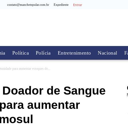
Entrar
contato@manchetepular.com.br
Expediente
ia
Política
Polícia
Entretenimento
Nacional
F
unidade para aumentar estoques do...
o Doador de Sangue
 para aumentar
emosul