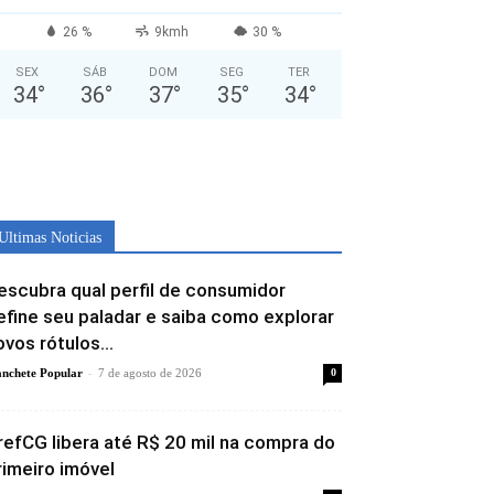
26 %
9kmh
30 %
SEX
SÁB
DOM
SEG
TER
34
°
36
°
37
°
35
°
34
°
Ultimas Noticias
escubra qual perfil de consumidor
efine seu paladar e saiba como explorar
ovos rótulos...
-
nchete Popular
7 de agosto de 2026
0
refCG libera até R$ 20 mil na compra do
rimeiro imóvel