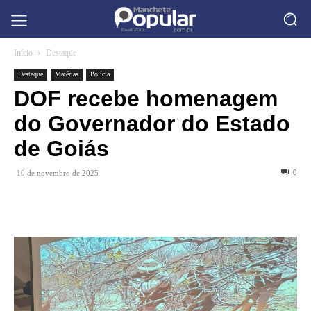
Início
Destaque
Destaque
Matérias
Polícia
DOF recebe homenagem
do Governador do Estado
de Goiás
0
10 de novembro de 2025