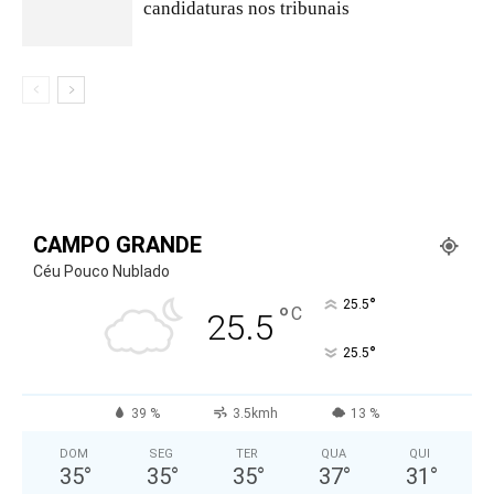
candidaturas nos tribunais
CAMPO GRANDE
Céu Pouco Nublado
°
25.5
°
C
25.5
°
25.5
39 %
3.5kmh
13 %
DOM
SEG
TER
QUA
QUI
35
°
35
°
35
°
37
°
31
°