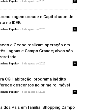
-
nchete Popular
6 de agosto de 2026
0
prendizagem cresce e Capital sobe de
ota no IDEB
-
nchete Popular
6 de agosto de 2026
0
aeco e Gecoc realizam operação em
rês Lagoas e Campo Grande; alvos são
ecretaria...
-
nchete Popular
6 de agosto de 2026
0
ira CG Habitação: programa inédito
ferece descontos no primeiro imóvel
-
nchete Popular
6 de agosto de 2026
0
ia dos Pais em família: Shopping Campo