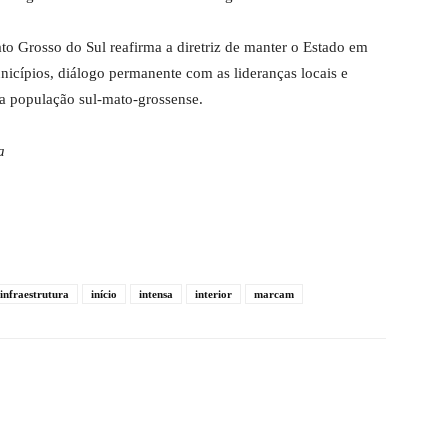
o Grosso do Sul reafirma a diretriz de manter o Estado em
icípios, diálogo permanente com as lideranças locais e
a população sul-mato-grossense.
a
infraestrutura
início
intensa
interior
marcam