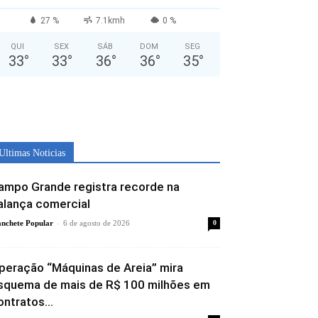
27 %
7.1kmh
0 %
QUI
SEX
SÁB
DOM
SEG
33
°
33
°
36
°
36
°
35
°
Ultimas Noticias
ampo Grande registra recorde na
alança comercial
-
nchete Popular
6 de agosto de 2026
0
peração “Máquinas de Areia” mira
squema de mais de R$ 100 milhões em
ontratos...