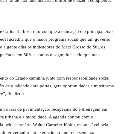
is, onde não falta material, uniforme e lazer”, completou.
é Carlos Barbosa reforçou que a educação é o principal eixo
iedel acredita que o maior programa social que um governo
o a gente olha os indicadores do Mato Grosso do Sul, os
petência em 50% e somos o segundo estado que mais
nto do Estado caminha junto com responsabilidade social,
o de qualidade abre portas, gera oportunidades e transforma
e”, finalizou
íram obras de pavimentação, recapeamento e drenagem em
utura urbana e a mobilidade. A agenda contou com o
 pelo secretário Walter Carneiro Júnior, responsável pela
das do governador em exercício ao longo da semana.