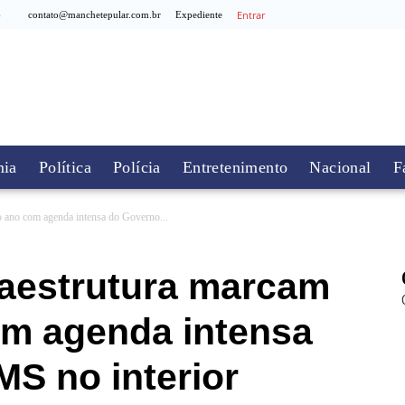
Entrar
6
contato@manchetepular.com.br
Expediente
ia
Política
Polícia
Entretenimento
Nacional
F
o ano com agenda intensa do Governo...
raestrutura marcam
om agenda intensa
S no interior