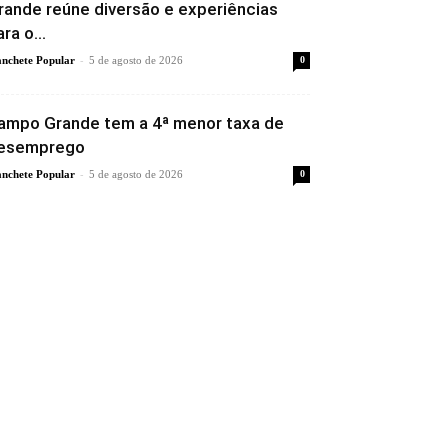
rande reúne diversão e experiências
ra o...
-
nchete Popular
5 de agosto de 2026
0
ampo Grande tem a 4ª menor taxa de
esemprego
-
nchete Popular
5 de agosto de 2026
0