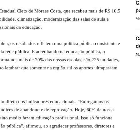
G
pa
a Estadual Cleto de Moraes Costa, que recebeu mais de R$ 10,5
bilidade, climatização, modernização das salas de aula e
Ma
ssionais da educação.
C
her, os resultados refletem uma política pública consistente e
d
da rede pública. E acreditando na educação pública, o
Ma
ormamos mais de 70% das nossas escolas, são 225 unidades,
ao lembrar que somente na região sul os aportes ultrapassam
to direto nos indicadores educacionais. “Entregamos os
s índices de abandono e de reprovação. Hoje, 60% da nossa
sino médio fazem educação profissional. Isso só funciona
o pública”, afirmou, ao agradecer professores, diretores e