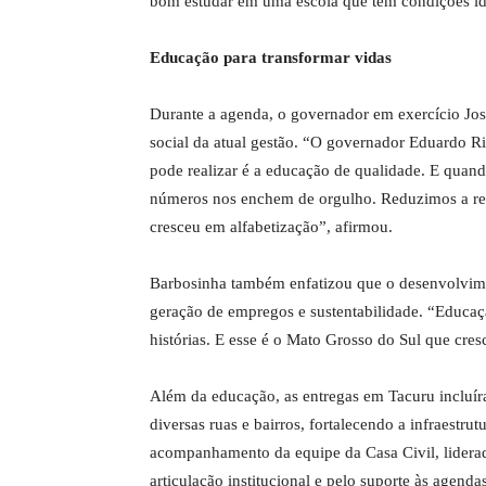
bom estudar em uma escola que tem condições idea
Educação para transformar vidas
Durante a agenda, o governador em exercício Jos
social da atual gestão. “O governador Eduardo R
pode realizar é a educação de qualidade. E quand
números nos enchem de orgulho. Reduzimos a re
cresceu em alfabetização”, afirmou.
Barbosinha também enfatizou que o desenvolvime
geração de empregos e sustentabilidade. “Educaçã
histórias. E esse é o Mato Grosso do Sul que cresc
Além da educação, as entregas em Tacuru inclu
diversas ruas e bairros, fortalecendo a infraestr
acompanhamento da equipe da Casa Civil, liderada
articulação institucional e pelo suporte às agen