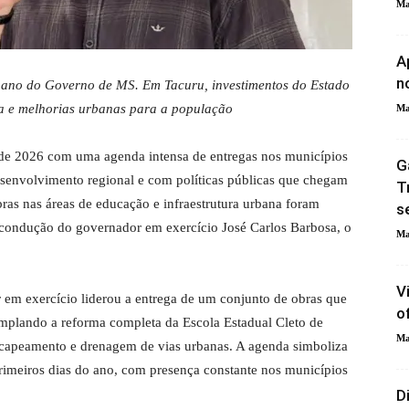
Ma
A
n
o ano do Governo de MS. Em Tacuru, investimentos do Estado
a e melhorias urbanas para a população
Ma
de 2026 com uma agenda intensa de entregas nos municípios
G
senvolvimento regional e com políticas públicas que chegam
T
ras nas áreas de educação e infraestrutura urbana foram
s
a condução do governador em exercício José Carlos Barbosa, o
Ma
V
em exercício liderou a entrega de um conjunto de obras que
o
plando a reforma completa da Escola Estadual Cleto de
Ma
ecapeamento e drenagem de vias urbanas. A agenda simboliza
rimeiros dias do ano, com presença constante nos municípios
D