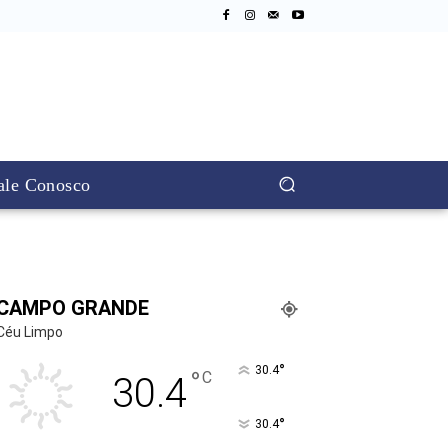
ale Conosco
CAMPO GRANDE
Céu Limpo
°
30.4
°
C
30.4
°
30.4