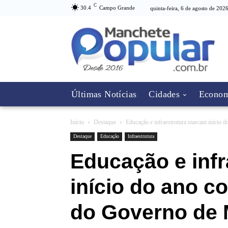
C
30.4
Campo Grande
quinta-feira, 6 de agosto de 202
Últimas Notícias
Cidades
Econom
Início
Destaque
Educação e infraestrutura marcam início d
Destaque
Educação
Infraestrutura
Educação e inf
início do ano c
do Governo de M