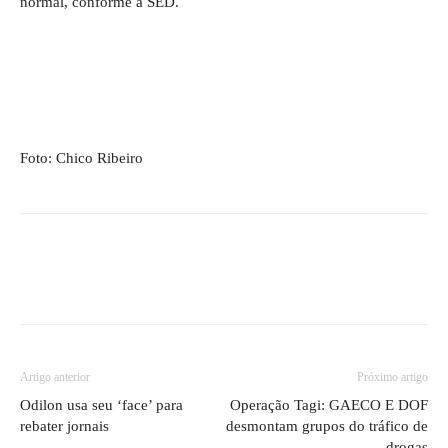
normal, conforme a SED.
Foto: Chico Ribeiro
Artigo anterior
Próximo artigo
Odilon usa seu ‘face’ para
Operação Tagi: GAECO E DOF
rebater jornais
desmontam grupos do tráfico de
drogas