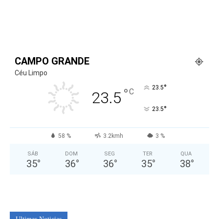
CAMPO GRANDE
Céu Limpo
°
23.5
°
C
23.5
°
23.5
58 %
3.2kmh
3 %
SÁB
DOM
SEG
TER
QUA
35
°
36
°
36
°
35
°
38
°