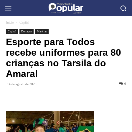
Início
Capital
Capital
Destaque
Matérias
Esporte para Todos
recebe uniformes para 80
crianças no Tarsila do
Amaral
0
14 de agosto de 2025