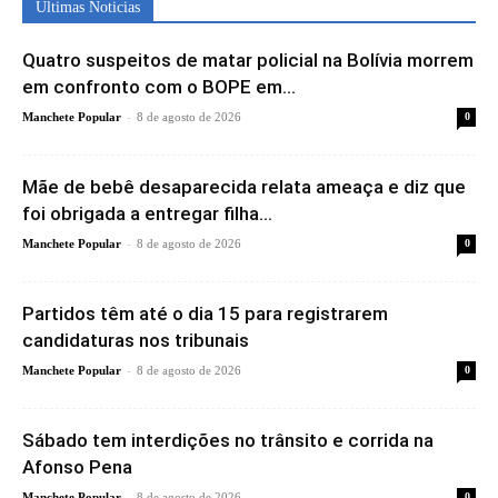
Ultimas Noticias
Quatro suspeitos de matar policial na Bolívia morrem
em confronto com o BOPE em...
-
Manchete Popular
8 de agosto de 2026
0
Mãe de bebê desaparecida relata ameaça e diz que
foi obrigada a entregar filha...
-
Manchete Popular
8 de agosto de 2026
0
Partidos têm até o dia 15 para registrarem
candidaturas nos tribunais
-
Manchete Popular
8 de agosto de 2026
0
Sábado tem interdições no trânsito e corrida na
Afonso Pena
-
Manchete Popular
8 de agosto de 2026
0