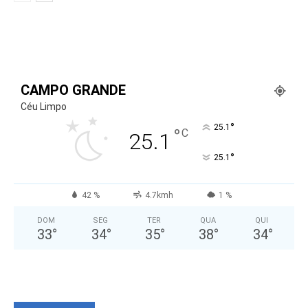
CAMPO GRANDE
Céu Limpo
°
25.1
°
C
25.1
°
25.1
42 %
4.7kmh
1 %
DOM
SEG
TER
QUA
QUI
33
°
34
°
35
°
38
°
34
°