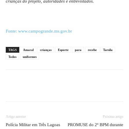
crianças do projeto, autoridades e entrevistados.
Fonte: www.campogrande.ms.gov.br
TAGS
Amaral
crianças
Esporte
para
recebe
Tarsila
Todos
uniformes
Artigo anterior
Próximo artigo
Polícia Militar em Três Lagoas
PROMUSE do 2º BPM durante