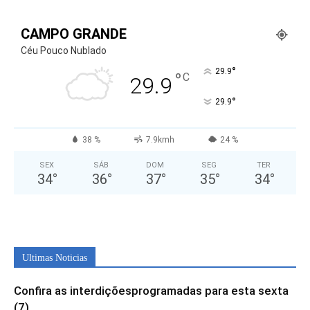
CAMPO GRANDE
Céu Pouco Nublado
°
29.9
°
C
29.9
°
29.9
38 %
7.9kmh
24 %
SEX
SÁB
DOM
SEG
TER
34
°
36
°
37
°
35
°
34
°
Ultimas Noticias
Confira as interdiçõesprogramadas para esta sexta
(7)