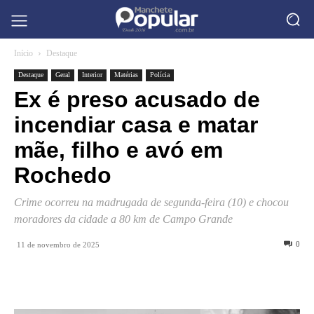
Início
Destaque
Destaque
Geral
Interior
Matérias
Polícia
Ex é preso acusado de
incendiar casa e matar
mãe, filho e avó em
Rochedo
Crime ocorreu na madrugada de segunda-feira (10) e chocou
moradores da cidade a 80 km de Campo Grande
0
11 de novembro de 2025