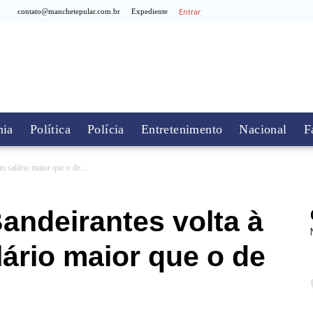
Entrar
contato@manchetepular.com.br
Expediente
ia
Política
Polícia
Entretenimento
Nacional
F
m salário maior que o de...
Bandeirantes volta à
ário maior que o de