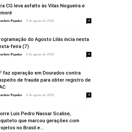
ira CG leva asfalto às Vilas Nogueira e
imoré
-
nchete Popular
6 de agosto de 2026
0
rogramação do Agosto Lilás incia nesta
exta-feira (7)
-
nchete Popular
6 de agosto de 2026
0
F faz operação em Dourados contra
uspeito de fraude para obter registro de
AC
-
nchete Popular
6 de agosto de 2026
0
orre Luis Pedro Nassar Scalise,
rquiteto que marcou gerações com
rojetos no Brasil e...