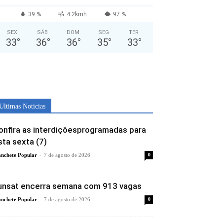
39 %
4.2kmh
97 %
SEX
SÁB
DOM
SEG
TER
33
°
36
°
36
°
35
°
33
°
Ultimas Noticias
onfira as interdiçõesprogramadas para
sta sexta (7)
-
nchete Popular
7 de agosto de 2026
0
unsat encerra semana com 913 vagas
-
nchete Popular
7 de agosto de 2026
0