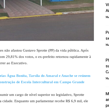
V
A
Ma
P
s
Ma
tes não afastou Gustavo Sprotte (PP) da vida pública. Após
 com 29,81% dos votos, o ex-prefeito retornou rapidamente à
P
rrer ao Executivo.
s
C
eias Água Bonita, Tarsila do Amaral e Anache se reúnem
Ma
 construção de Escola Intercultural em Campo Grande
M
mir um cargo de nível superior no legislativo, Sprotte
a
da cidade. Enquanto um parlamentar recebe R$ 6,9 mil, ele
p