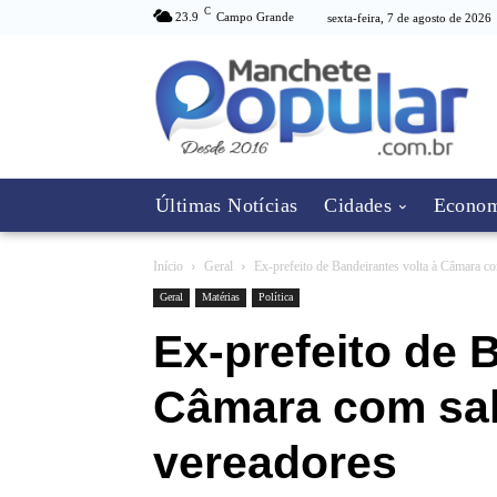
C
23.9
Campo Grande
sexta-feira, 7 de agosto de 2026
Últimas Notícias
Cidades
Econom
Início
Geral
Ex-prefeito de Bandeirantes volta à Câmara co
Geral
Matérias
Política
Ex-prefeito de 
Câmara com sal
vereadores