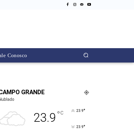
ale Conosco
CAMPO GRANDE
Nublado
°
23.9
°
C
23.9
°
23.9