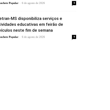
-
nchete Popular
6 de agosto de 2026
0
etran-MS disponibiliza serviços e
tividades educativas em feirão de
eículos neste fim de semana
-
nchete Popular
6 de agosto de 2026
0