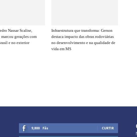
edro Nassar Scalise,
Infraestrutura que transforma: Gerson
e marcou gerações com
destaca impacto das obras rodoviárias
rasil e no exterior
no desenvolvimento e na qualidade de
vida em MS
9,800
Fãs
CURTIR