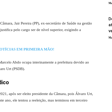
Ma
D
Câmara, Jair Pereira (PP), ex-secretário de Saúde na gestão
a
justifica pelo cargo ser de nível superior, exigindo a
v
Ma
OTÍCIAS EM PRIMEIRA MÃO!
Marcelo Abdo ocupa interinamente a prefeitura devido ao
varo Urt (PSDB).
dico
021, após ser eleito presidente da Câmara, pois Álvaro Urt,
te ano, ele tentou a reeleição, mas terminou em terceiro