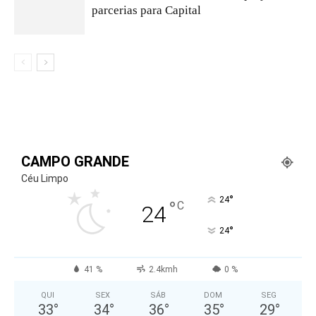
parcerias para Capital
CAMPO GRANDE
Céu Limpo
°
24
°
C
24
°
24
41 %
2.4kmh
0 %
QUI
SEX
SÁB
DOM
SEG
33
°
34
°
36
°
35
°
29
°