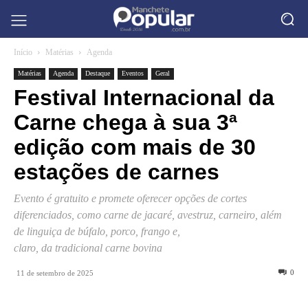
Início
Matérias
Agenda
Matérias
Agenda
Destaque
Eventos
Geral
Festival Internacional da
Carne chega à sua 3ª
edição com mais de 30
estações de carnes
Evento é gratuito e promete oferecer opções de cortes
diferenciados, como carne de jacaré, avestruz, carneiro, além
de linguiça de búfalo, porco, frango e,
claro, da tradicional carne bovina
0
11 de setembro de 2025