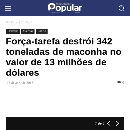
Início
Destaque
Destaque
Matérias
Polícia
Força-tarefa destrói 342
toneladas de maconha no
valor de 13 milhões de
dólares
0
18 de abril de 2018
1
de 4