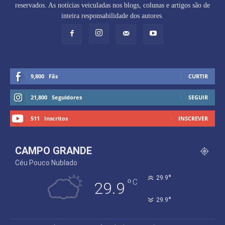
reservados. As notícias veiculadas nos blogs, colunas e artigos são de
inteira responsabilidade dos autores.
9,800
Fãs
CURTIR
21,800
Seguidores
SEGUIR
511
Inscritos
INSCREVER
CAMPO GRANDE
Céu Pouco Nublado
°
29.9
°
C
29.9
°
29.9