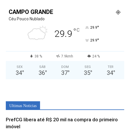
CAMPO GRANDE
Céu Pouco Nublado
°
29.9
°
C
29.9
°
29.9
38 %
7.9kmh
24 %
SEX
SÁB
DOM
SEG
TER
34
°
36
°
37
°
35
°
34
°
Ultimas Noticias
PrefCG libera até R$ 20 mil na compra do primeiro
imóvel