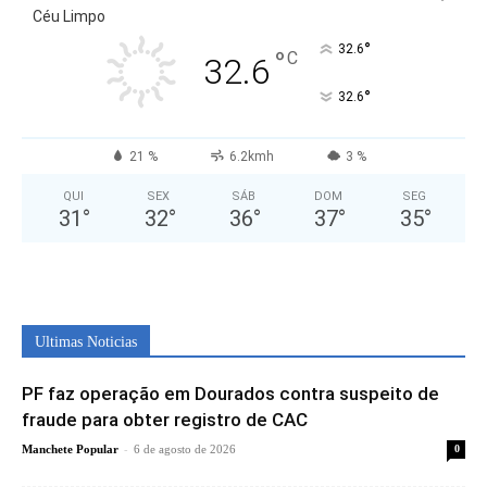
Céu Limpo
°
32.6
°
C
32.6
°
32.6
21 %
6.2kmh
3 %
QUI
SEX
SÁB
DOM
SEG
31
°
32
°
36
°
37
°
35
°
Ultimas Noticias
PF faz operação em Dourados contra suspeito de
fraude para obter registro de CAC
-
Manchete Popular
6 de agosto de 2026
0