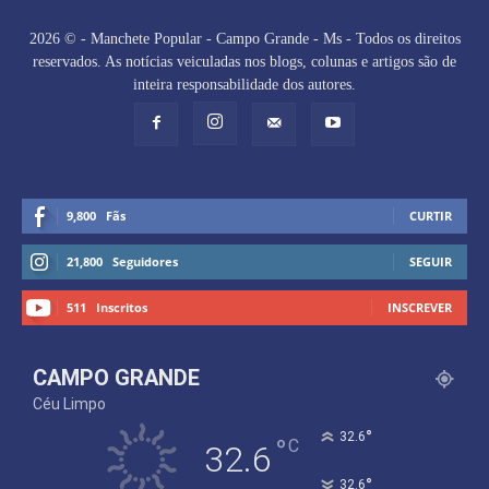
2026 © - Manchete Popular - Campo Grande - Ms - Todos os direitos
reservados. As notícias veiculadas nos blogs, colunas e artigos são de
inteira responsabilidade dos autores.
9,800
Fãs
CURTIR
21,800
Seguidores
SEGUIR
511
Inscritos
INSCREVER
CAMPO GRANDE
Céu Limpo
°
32.6
°
C
32.6
°
32.6